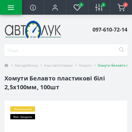
0
0
0
097-610-72-14
Автодрібниці
Інші автотовари
Хомути
Хомути Белавто пла
Хомути Белавто пластикові білі
2,5x100мм, 100шт
Популярний
Вже продали