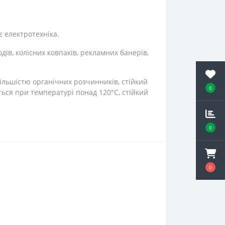
є електротехніка.
одів, колісних ковпаків, рекламних банерів,
більшістю органічних розчинників, стійкий
0
ться при температурі понад 120°С, стійкий
0
0