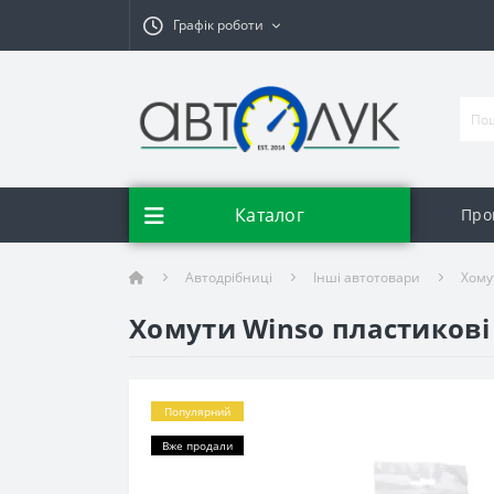
Графік роботи
Каталог
Про
Автодрібниці
Інші автотовари
Хому
Хомути Winso пластикові 
Популярний
Вже продали