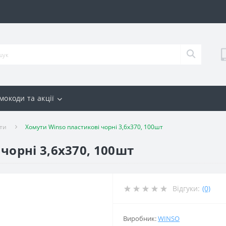
мокоди та акції
ти
Хомути Winso пластикові чорні 3,6x370, 100шт
чорні 3,6x370, 100шт
Відгуки:
(0)
Виробник:
WINSO