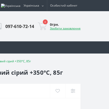
Українська
Особистий кабінет
0
0грн.
097-610-72-14
Зробити замовлення
ий сірий +350°С, 85г
й сірий +350°С, 85г