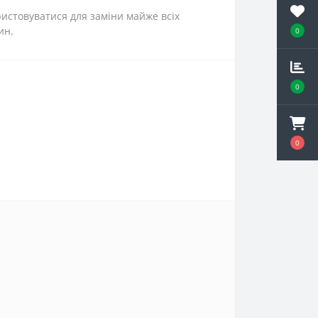
истовуватися для заміни майже всіх
ин.
0
0
0