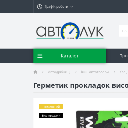
Графік роботи
Каталог
Про
Автодрібниці
Інші автотовари
Клеї
Герметик прокладок висо
Популярний
Вже продали