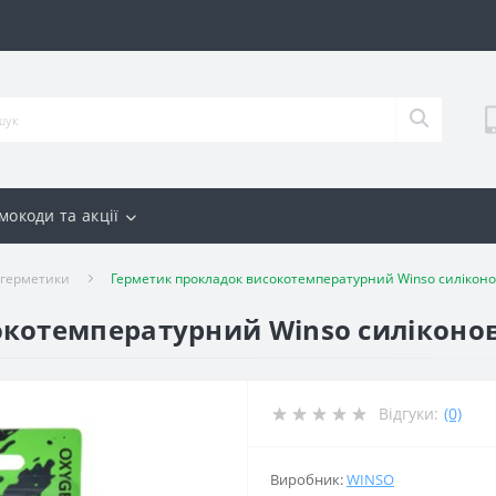
мокоди та акції
, герметики
Герметик прокладок високотемпературний Winso силіконов
котемпературний Winso силіконови
Відгуки:
(0)
Виробник:
WINSO