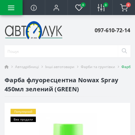
0
0
0
097-610-72-14
Автодрібниці
Інші автотовари
Фарби та грунтівки
Фарба 
Фарба флуоресцентна Nowax Spray
450мл зелений (GREEN)
Популярний
Вже продали