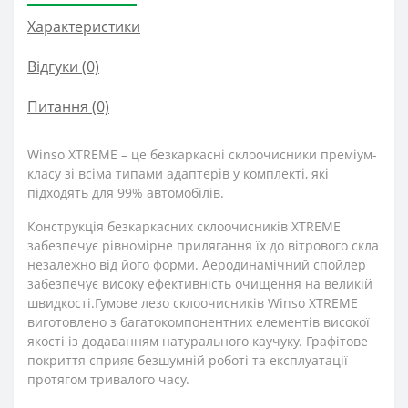
Характеристики
Відгуки (0)
Питання
(0)
Winso XTREME – це безкаркасні склоочисники преміум-
класу зі всіма типами адаптерів у комплекті, які
підходять для 99% автомобілів.
Конструкція безкаркасних склоочисників XTREME
забезпечує рівномірне прилягання їх до вітрового скла
незалежно від його форми. Аеродинамічний спойлер
забезпечує високу ефективність очищення на великій
швидкості.Гумове лезо склоочисників Winso XTREME
виготовлено з багатокомпонентних елементів високої
якості із додаванням натурального каучуку. Графітове
покриття сприяє безшумній роботі та експлуатації
протягом тривалого часу.