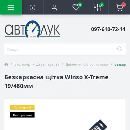
0
0
0
097-610-72-14
Екстер'єр
Деталі кузова
Двірники, Склоочисники
Безкарка
Безкаркасна щітка Winso X-Treme
19/480мм
Популярний
Вже продали