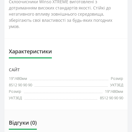
Склоочисники Winso XTREME виготовлені з
дотриманням високих стандартів якості. Стійкі до
негативного впливу зовнішнього середовища,
зберігають свої властивості за будь-яких погодних
умов.
Характеристики
САЙТ
19"/480мм
Розмір
8512 90 90 90
УКТЗЕД
Розмір
19"/480мм
УКТЗЕД
8512 90 90 90
Відгуки (0)