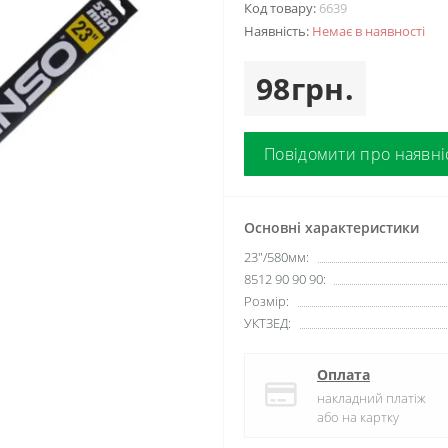
Код товару:
6639
Наявність:
Немає в наявності
98грн.
Повідомити про наявні
Основні характеристики
23"/580мм:
8512 90 90 90:
Розмір:
УКТЗЕД:
Оплата
накладний платіж
або на картку