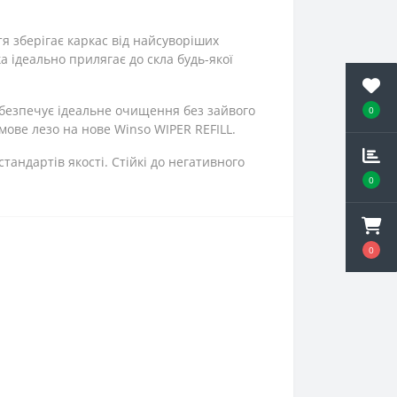
я зберігає каркас від найсуворіших
 ідеально прилягає до скла будь-якої
абезпечує ідеальне очищення без зайвого
0
умове лезо на нове Winso WIPER REFILL.
андартів якості. Стійкі до негативного
0
0