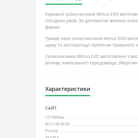
Каркасні склоочисники Winso EVO виготовл
погодних умов. За допомогою великої кільк
форми.
Гумове лезо склоочисників Winso EVO виго
шуму та експлуатації протягом тривалого ча
Склоочисники Winso EVO виготовлені з вис
впливу зовнішнього середовища, зберігають
Характеристики
САЙТ
23"/580мм
8512 90 90 90
Розмір
УКТЗЕД