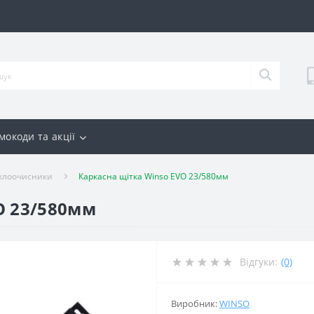
мокоди та акції
Склоочисники
Каркасна щітка Winso EVO 23/580мм
O 23/580мм
Відгуки:
(0)
Виробник:
WINSO