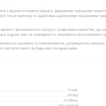
ені з міцного сталевого каркаса. Двошарове порошкове покритт
ості точок притиску та надійними шарнірними з’єднаннями гумка
товлено з високоякісного каучуку з графітовим покриттям, що з
су. В даній серії за необхідності є можливість легко замінити г
окоякісної сировини та комплектуючих, дотримуючись високих ст
 свої властивості за будь-яких погодних умов.
Розмір
УКТЗЕД
23"/580мм
8512 90 90 90