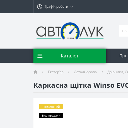
Графік роботи
Каталог
Про
Екстер'єр
Деталі кузова
Двірники, 
Каркасна щітка Winso EV
Популярний
Вже продали