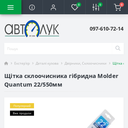
0
0
0
097-610-72-14
Екстер'єр
Деталі кузова
Двірники, Склоочисники
Щітка ск
Щітка склоочисника гібридна Molder
Quantum 22/550мм
Популярний
Вже продали