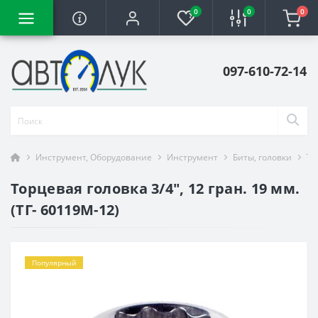
0
0
0
097-610-72-14
Инструмент, Оборудование
Инструмент
Биты, головки
То
Торцевая головка 3/4", 12 гран. 19 мм.
(ТГ- 60119M-12)
Популярный