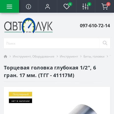
0
0
0
097-610-72-14
Инструмент, Оборудование
Инструмент
Биты, головки
То
Торцевая головка глубокая 1/2", 6
гран. 17 мм. (ТГГ - 41117M)
Популярный
нет в наличии