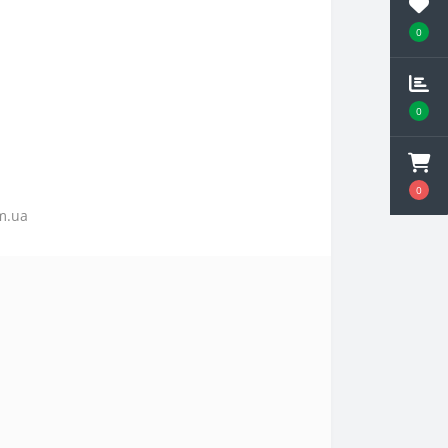
0
0
0
om.ua