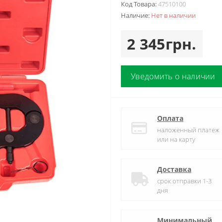
Код Товара:
47510100
Наличие:
Нет в наличии
2 345грн.
Уведомить о наличии
Оплата
наложенный платеж
или на карту
Доставка
срок отправки 1-3
дня
Минимальный