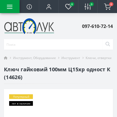
0
0
0
097-610-72-14
Инструмент, Оборудование
Инструмент
Ключи, отвертки
Ключ гайковий 100мм Ц15хр одност К
(14626)
Популярный
нет в наличии