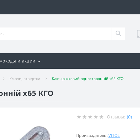
мокоды и акции
Ключи, отвертки
Ключ ріжковий односторонній х65 КГО
нній х65 КГО
Отзывы:
(0)
Производитель:
VITOL