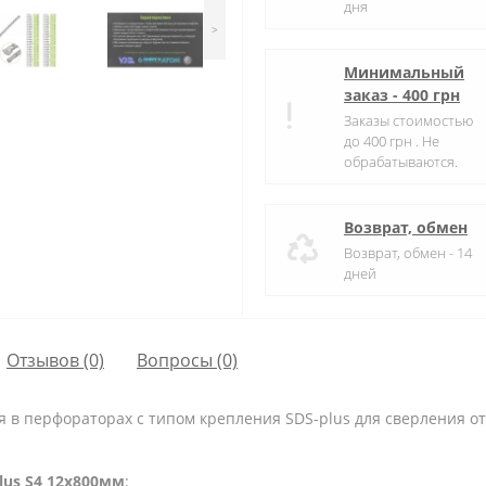
дня
>
Минимальный
заказ - 400 грн
Заказы стоимостью
до 400 грн . Не
обрабатываются.
Возврат, обмен
Возврат, обмен - 14
дней
Отзывов (0)
Вопросы
(0)
ся в перфораторах с типом крепления SDS-plus для сверления от
plus S4 12x800мм
: