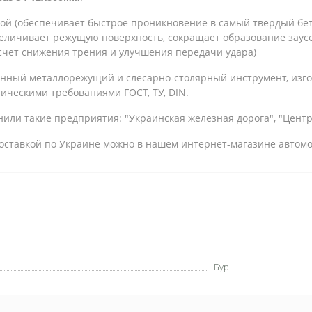
ой (обеспечивает быстрое проникновение в самый твердый бет
величивает режущую поверхность, сокращает образование заусе
счет снижения трения и улучшения передачи удара)
енный металлорежущий и слесарно-столярный инструмент, изг
ническими требованиями ГОСТ, ТУ, DIN.
или такие предприятия: "Украинская железная дорога", "Центрэ
с доставкой по Украине можно в нашем интернет-магазине автом
Бур