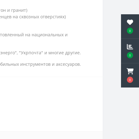
он и гранит)
нцев на сквозных отверстиях)
0
отовленный на национальных и
нерго", "Укрпочта" и многие другие.
0
обильных инструментов и аксесуаров.
0