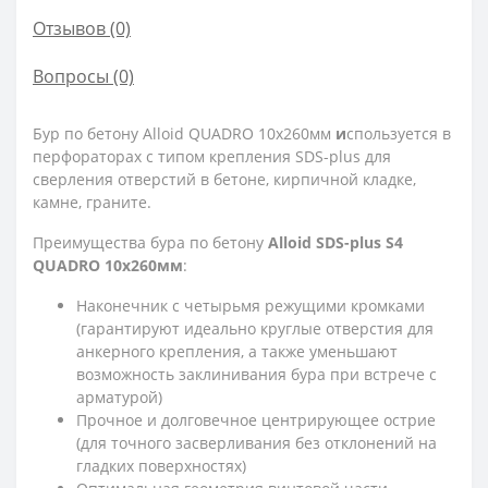
Отзывов (0)
Вопросы
(0)
Бур по бетону Alloid QUADRO 10x260мм
и
спользуется в
перфораторах с типом крепления SDS-plus для
сверления отверстий в бетоне, кирпичной кладке,
камне, граните.
Преимущества бура по бетону
Alloid SDS-plus S4
QUADRO 10x260мм
:
Наконечник с четырьмя режущими кромками
(гарантируют идеально круглые отверстия для
анкерного крепления, а также уменьшают
возможность заклинивания бура при встрече с
арматурой)
Прочное и долговечное центрирующее острие
(для точного засверливания без отклонений на
гладких поверхностях)