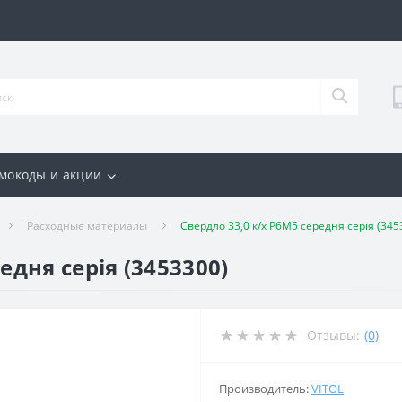
мокоды и акции
Расходные материалы
Свердло 33,0 к/х Р6М5 середня серія (345
едня серія (3453300)
Отзывы:
(0)
Производитель:
VITOL