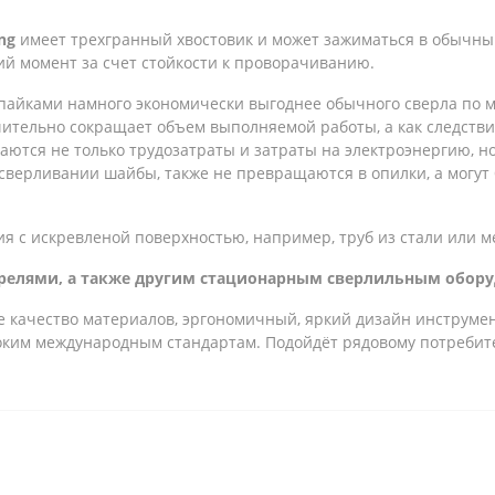
ng
имеет трехгранный хвостовик и может зажиматься в обычный
 момент за счет стойкости к проворачиванию.
айками намного экономически выгоднее обычного сверла по ме
начительно сокращает объем выполняемой работы, а как следст
аются не только трудозатраты и затраты на электроэнергию, н
сверливании шайбы, также не превращаются в опилки, а могут
я с искревленой поверхностью, например, труб из стали или м
дрелями, а также другим стационарным сверлильным обор
ое качество материалов, эргономичный, яркий дизайн инструмен
соким международным стандартам. Подойдёт рядовому потребит