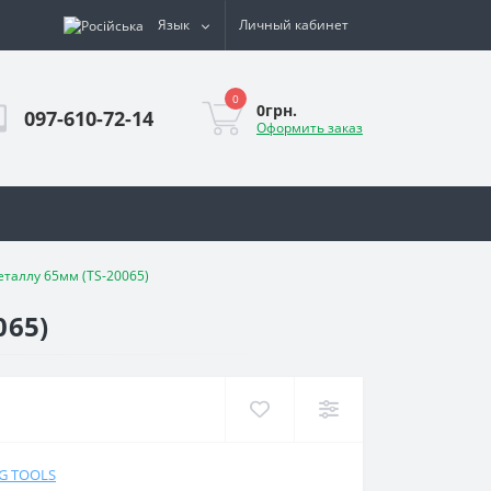
Язык
Личный кабинет
0
0грн.
097-610-72-14
Оформить заказ
таллу 65мм (TS-20065)
065)
NG TOOLS