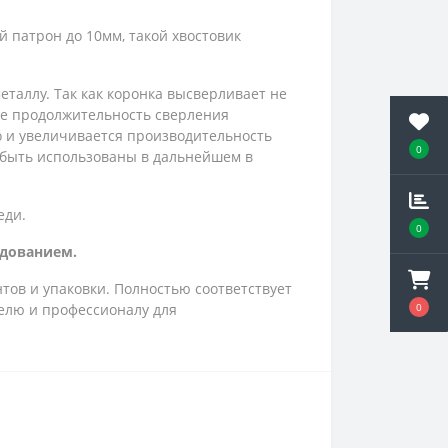
 патрон до 10мм, такой хвостовик
таллу. Так как коронка высверливает не
вие продолжительность сверления
о и увеличивается производительность
0
 быть использованы в дальнейшем в
еди.
0
удованием.
тов и упаковки. Полностью соответствует
0
елю и профессионалу для