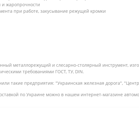
и и жаропрочности
мента при работе, закусывание режущей кромки
енный металлорежущий и слесарно-столярный инструмент, изг
ническими требованиями ГОСТ, ТУ, DIN.
или такие предприятия: "Украинская железная дорога", "Центрэ
с доставкой по Украине можно в нашем интернет-магазине автом