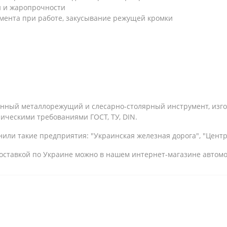
и и жаропрочности
мента при работе, закусывание режущей кромки
енный металлорежущий и слесарно-столярный инструмент, изг
ническими требованиями ГОСТ, ТУ, DIN.
или такие предприятия: "Украинская железная дорога", "Центрэ
с доставкой по Украине можно в нашем интернет-магазине автом