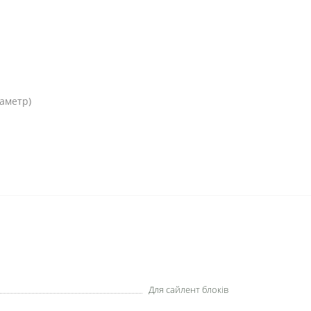
аметр)
Для сайлент блоків