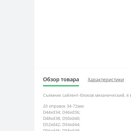
Обзор товара
Характеристики
Съёмник сайлент-блоков механический, 4 
20 оправок 34-72мм:
D44xd34; D46xd36;
D48xd38; D50xd40;
D52xd42; D54xd44;
D56xd46; D58xd48;