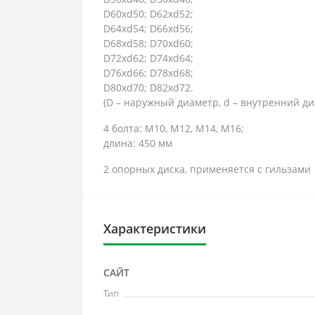
D60xd50; D62xd52;
D64xd54; D66xd56;
D68xd58; D70xd60;
D72xd62; D74xd64;
D76xd66; D78xd68;
D80xd70; D82xd72.
(D – наружный диаметр, d – внутренний ди
4 болта: M10, M12, M14, M16;
длина: 450 мм
2 опорных диска, применяется с гильзами
Характеристики
САЙТ
Тип