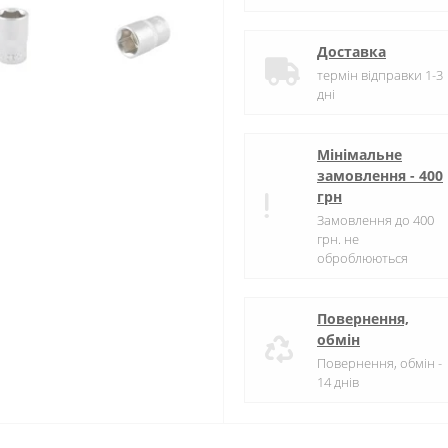
Доставка
термін відправки 1-3
дні
Мінімальне
замовлення - 400
грн
Замовлення до 400
грн. не
оброблюються
Повернення,
обмін
Повернення, обмін -
14 днів