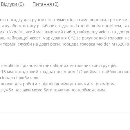
Відгуки (0)
Питання
(0)
ю насадку для ручних інструментів, а саме воротки, тріскачки а
ажу або монтажу різьбових з'єднань із зовнішнім профілем, такі 
х в Україні, який має широкий вибір, найкращу якість та доступ
ль найкращої якості маркування CrV, за рахунок якої головки 
и термін служби на довгі роки. Торцева головка Molder MT6201
томобілів і різноманітних збірних металевих конструкцій.
18 мм, посадковий квадрат розміром 1/2 дюйма є найбільш поп
сіонала і любителя.
альною для роботи з відповідними деталями за розміром.
 служби насадки може бути практично необмеженим.