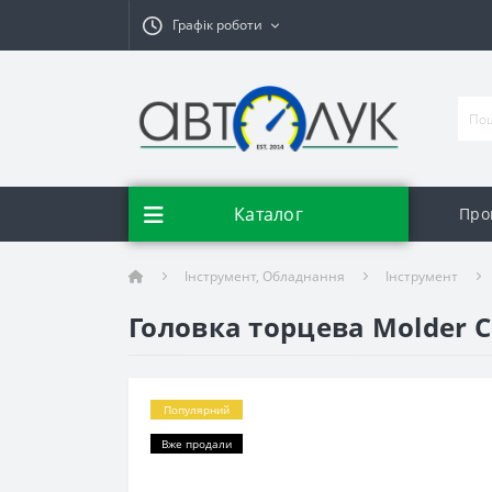
Графік роботи
Каталог
Про
Інструмент, Обладнання
Інструмент
Головка торцева Molder C
Популярний
Вже продали