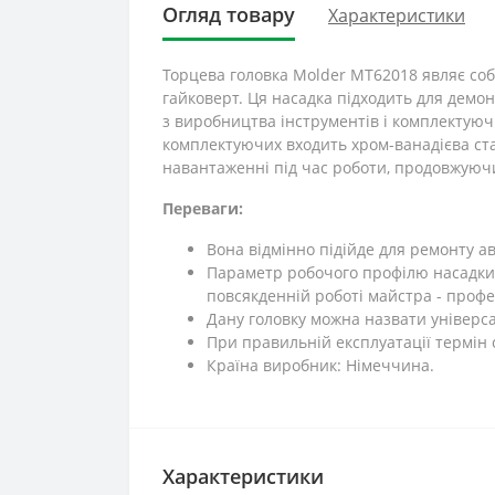
Огляд товару
Характеристики
Торцева головка Molder MT62018 являє собо
гайковерт. Ця насадка підходить для демонт
з виробництва інструментів і комплектуючи
комплектуючих входить хром-ванадієва ста
навантаженні під час роботи, продовжуюч
Переваги:
Вона відмінно підійде для ремонту ав
Параметр робочого профілю насадки 
повсякденній роботі майстра - профе
Дану головку можна назвати універс
При правильній експлуатації термін
Країна виробник: Німеччина.
Характеристики