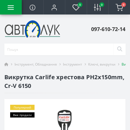
0
0
0
097-610-72-14
Інструмент, Обладнання
Інструмент
Ключі, викрутки
Викр
Викрутка Carlife хрестова PH2x150mm,
Cr-V 6150
Популярний
Вже продали