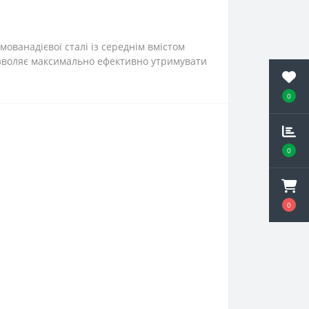
мованадієвої сталі із середнім вмістом
озволяє максимально ефективно утримувати
0
0
0