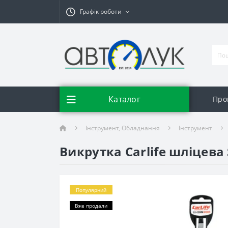
Графік роботи
Каталог
Про
Інструмент, Обладнання
Інструмент
Викрутка Carlife шліцева
Популярний
Вже продали