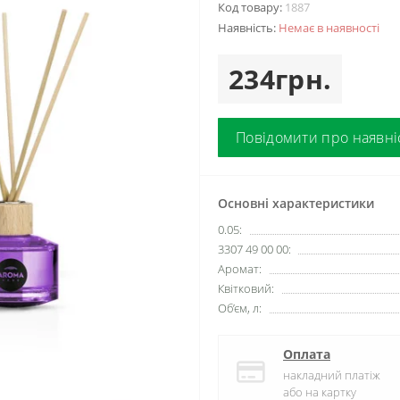
Код товару:
1887
Наявність:
Немає в наявності
234грн.
Повідомити про наявні
Основні характеристики
0.05:
3307 49 00 00:
Аромат:
Квітковий:
Об’єм, л:
Оплата
накладний платіж
або на картку