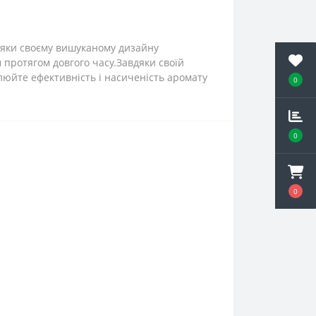
дяки своєму вишуканому дизайну
протягом довгого часу.Завдяки своїй
улюйте ефективність і насиченість аромату
0
0
0