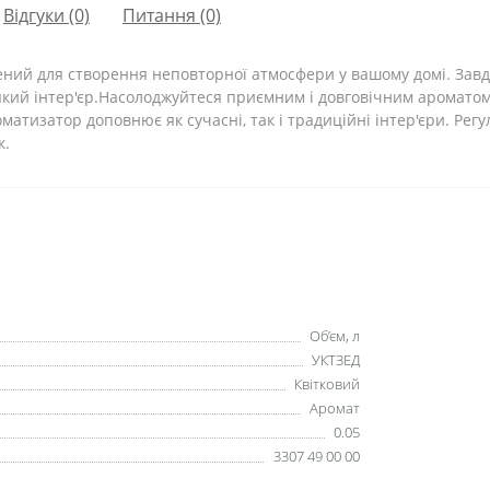
Відгуки (0)
Питання
(0)
ний для створення неповторної атмосфери у вашому домі. Зав
кий інтер'єр.Насолоджуйтеся приємним і довговічним ароматом 
атизатор доповнює як сучасні, так і традиційні інтер'єри. Рег
к.
Об’єм, л
УКТЗЕД
Квітковий
Аромат
0.05
3307 49 00 00