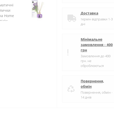
Доставка
термін відправки 1-3
дні
Мінімальне
замовлення - 400
грн
Замовлення до 400
грн. не
оброблюються
Повернення,
обмін
Повернення, обмін -
14 днів