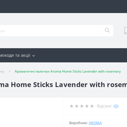
мокоди та акції
ону
Ароматичні палички Aroma Home Sticks Lavender with rosemary
a Home Sticks Lavender with rose
Відгуки:
(0)
Виробник:
AROMA