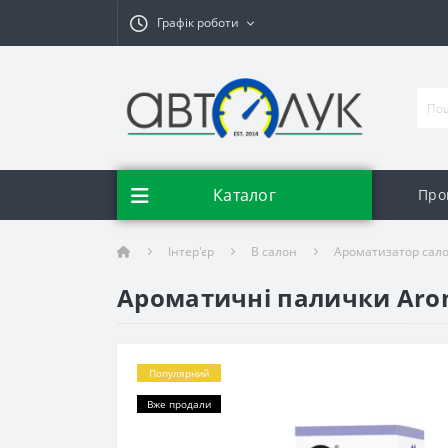
Графік роботи
Каталог
Про
Інтер'єр
В салон
Ароматизатор сал
Ароматичні палички Arom
Популярний
Вже продали