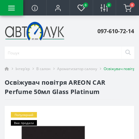
0
0
0
097-610-72-14
Інтер'єр
В салон
Ароматизатор салону
Освіжувач повітря 
Освіжувач повітря AREON CAR
Perfume 50мл Glass Platinum
Популярний
Вже продали