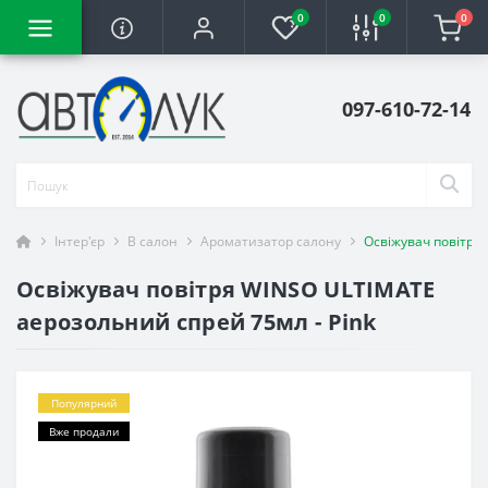
0
0
0
097-610-72-14
Інтер'єр
В салон
Ароматизатор салону
Освіжувач повітря
Освіжувач повітря WINSO ULTIMATE
аерозольний спрей 75мл - Pink
Популярний
Вже продали