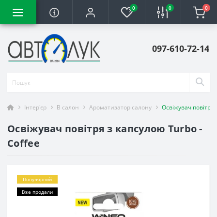
0
0
0
097-610-72-14
Інтер'єр
В салон
Ароматизатор салону
Освіжувач повітря з
Освіжувач повітря з капсулою Turbo -
Coffee
Популярний
Вже продали