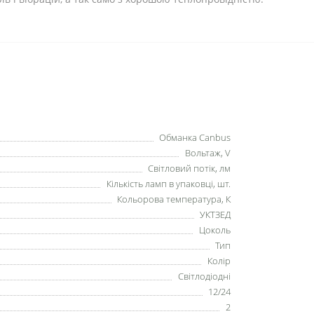
Обманка Сanbus
Вольтаж, V
Світловий потік, лм
Кількість ламп в упаковці, шт.
Кольорова температура, К
УКТЗЕД
Цоколь
Тип
Колір
Світлодіодні
12/24
2