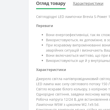
Огляд товару
Характеристики
Світлодіодні LED лампочки Brevia S-Power
Переваги
Вони енергоефективніші, так як спож
Використовуються, як допоміжне, в зо
При яскравому випромінюванні вони 
аварійних ситуацій і визначають Ваш
Вони включаються миттєво, що при в
Використовуються ще й у внутрішньом
Характеристики
Джерело світла напівпровідниковий світло
LED лампа має силу світлового потоку 150 
Світло яскраве білого кольору, з колірною 
Однорідне світіння, завдяки якісному мате
Робоча напруга 12/24 В, для встановлення в
Лампочки W5W з цоколем W2.1x9.5d.
Конструкція лампочок міцна, стійка до удар