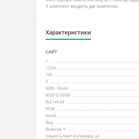
У комплект входить дві лампочки.
Характеристики
САЙТ
+
12/24
150
2
6000 - білий
8539 52 00 00
W2.1x9.5d
W5W
Білий
Вид
Вольтаж, V
Кількість ламп в упаковці, шт.