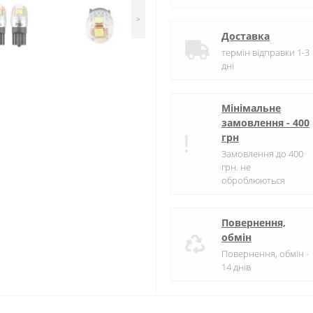
>
Доставка
термін відправки 1-3
дні
Мінімальне
замовлення - 400
грн
Замовлення до 400
грн. не
оброблюються
Повернення,
обмін
Повернення, обмін -
14 днів