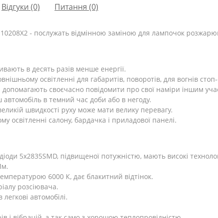
Відгуки (0)
Питання
(0)
 110208X2 - послужать відмінною заміною для лампочок розжарю
ивають в десять разів менше енергії.
внішньому освітленні для габаритів, поворотів, для вогнів стоп
допомагають своєчасно повідомити про свої наміри іншим учас
 автомобіль в темний час доби або в негоду.
еликій швидкості руху може мати велику перевагу.
у освітленні салону, бардачка і приладової панелі.
діоди 5x2835SMD, підвищеної потужністю, мають високі техноло
Лм.
температурою 6000 К, дає блакитний відтінок.
ріалу розсіювача.
 легкові автомобілі.
ів і вібрацій, а так само з хорошою теплопровідністю.