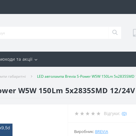
мокоди та акції
мпи габаритні
LED автолампа Brevia S-Power W5W 150Lm 5x2835SMD 
Power W5W 150Lm 5x2835SMD 12/24V
Відгуки:
(0)
Виробник:
BREVIA