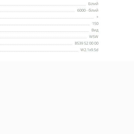
Білий
6000 - білий
+
150
Вид
W5W
8539 52 00 00
W2.1x9.5d