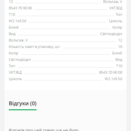
12
Вольтаж, V
8543 70 90 00
УКТЗЕД
T10
Тип
W2.1x9.5d
Цоколь
Білий
Колір
Вид
Світлодіодні
Вольтаж, V
12
Кількість ламп в упаковці, шт.
10
Колір
Білий
Світлодіодні
Вид
Тип
T10
УКТЗЕД
8543 70 90 00
Цоколь
W2.1x9.5d
Відгуки (0)
Відгуків про цей товар ще не було.