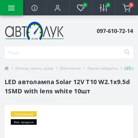
0
0
0
097-610-72-14
Оптика, світло, кузов
Освітлення
Лампи габаритні
LED авт
LED автолампа Solar 12V T10 W2.1x9.5d
1SMD with lens white 10шт
Популярний
Вже продали