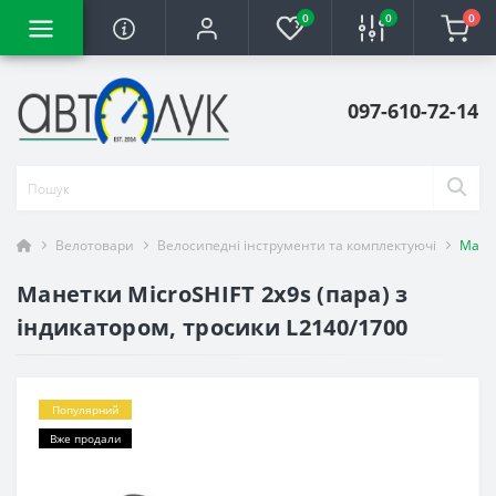
0
0
0
097-610-72-14
Велотовари
Велосипедні інструменти та комплектуючі
Манет
Манетки MicroSHIFT 2x9s (пара) з
індикатором, тросики L2140/1700
Популярний
Вже продали