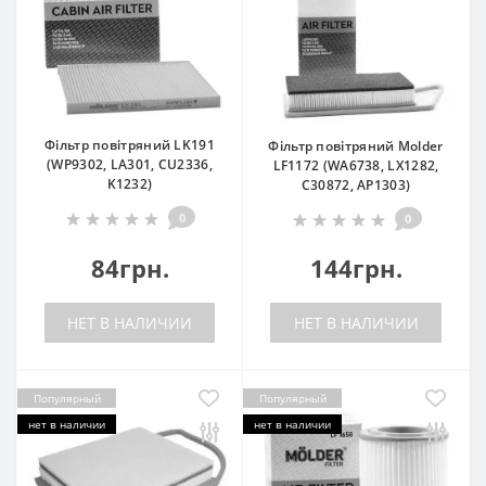
Фільтр повітряний LK191
Фільтр повітряний Molder
(WP9302, LA301, CU2336,
LF1172 (WA6738, LX1282,
K1232)
C30872, AP1303)
0
0
84грн.
144грн.
НЕТ В НАЛИЧИИ
НЕТ В НАЛИЧИИ
Популярный
Популярный
нет в наличии
нет в наличии