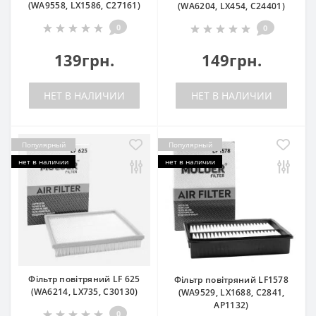
(WA9558, LX1586, C27161)
(WA6204, LX454, C24401)
0
0
139грн.
149грн.
НЕТ В НАЛИЧИИ
НЕТ В НАЛИЧИИ
Популярный
Популярный
нет в наличии
нет в наличии
Фільтр повітряний LF 625
Фільтр повітряний LF1578
(WA6214, LX735, C30130)
(WA9529, LX1688, C2841,
AP1132)
0