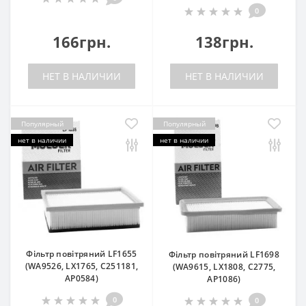
0
166грн.
138грн.
НЕТ В НАЛИЧИИ
НЕТ В НАЛИЧИИ
Популярный
Популярный
нет в наличии
нет в наличии
Фільтр повітряний LF1655
Фільтр повітряний LF1698
(WA9526, LX1765, C251181,
(WA9615, LX1808, C2775,
AP0584)
AP1086)
0
0