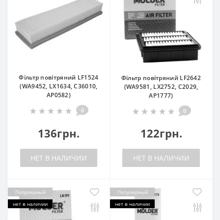
Фільтр повітряний LF1524
Фільтр повітряний LF2642
(WA9452, LX1634, C36010,
(WA9581, LX2752, C2029,
AP0582)
AP1777)
0
0
136грн.
122грн.
НЕТ В НАЛИЧИИ
НЕТ В НАЛИЧИИ
Популярный
Популярный
нет в наличии
нет в наличии