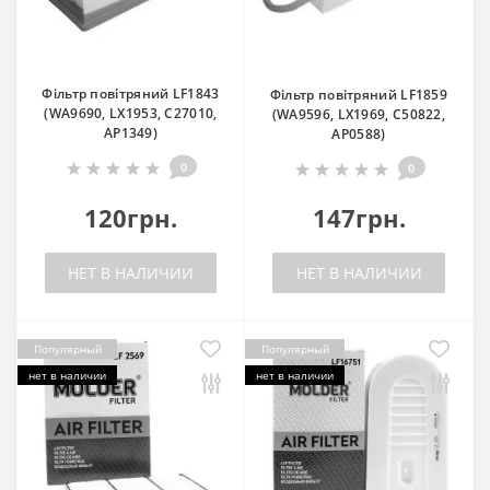
Фільтр повітряний LF1843
Фільтр повітряний LF1859
(WA9690, LX1953, C27010,
(WA9596, LX1969, C50822,
AP1349)
AP0588)
0
0
120грн.
147грн.
НЕТ В НАЛИЧИИ
НЕТ В НАЛИЧИИ
Популярный
Популярный
нет в наличии
нет в наличии