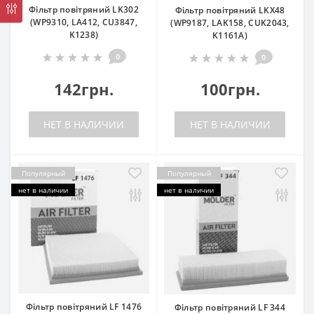
Фільтр повітряний LK302
Фільтр повітряний LKX48
(WP9310, LA412, CU3847,
(WP9187, LAK158, CUK2043,
K1238)
K1161A)
0
0
142грн.
100грн.
НЕТ В НАЛИЧИИ
НЕТ В НАЛИЧИИ
Популярный
Популярный
нет в наличии
нет в наличии
Фільтр повітряний LF 1476
Фільтр повітряний LF 344