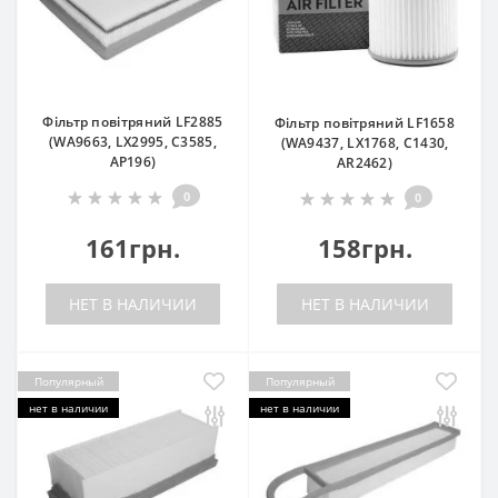
Фільтр повітряний LF2885
Фільтр повітряний LF1658
(WA9663, LX2995, C3585,
(WA9437, LX1768, C1430,
AP196)
AR2462)
0
0
161грн.
158грн.
НЕТ В НАЛИЧИИ
НЕТ В НАЛИЧИИ
Популярный
Популярный
нет в наличии
нет в наличии