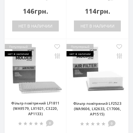
146грн.
114грн.
НЕТ В НАЛИЧИИ
НЕТ В НАЛИЧИИ
Популярный
Популярный
нет в наличии
нет в наличии
Фільтр повітряний LF1811
Фільтр повітряний LF2523
(WA9579, LX1921, C3220,
(WA9606, LX2633, C17006,
AP1133)
AP1515)
0
0