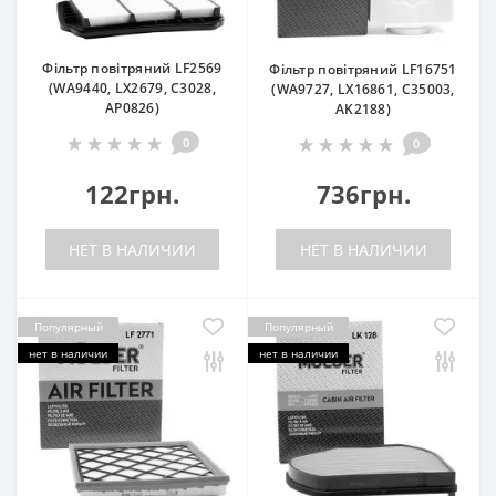
Фільтр повітряний LF2569
Фільтр повітряний LF16751
(WA9440, LX2679, C3028,
(WA9727, LX16861, C35003,
AP0826)
AK2188)
0
0
122грн.
736грн.
НЕТ В НАЛИЧИИ
НЕТ В НАЛИЧИИ
Популярный
Популярный
нет в наличии
нет в наличии