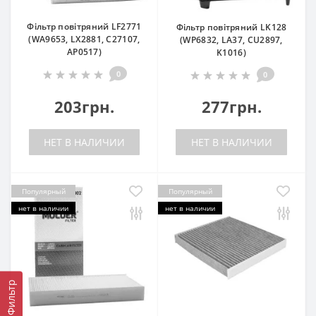
Фільтр повітряний LF2771
Фільтр повітряний LK128
(WA9653, LX2881, C27107,
(WP6832, LA37, CU2897,
AP0517)
K1016)
0
0
203грн.
277грн.
НЕТ В НАЛИЧИИ
НЕТ В НАЛИЧИИ
Популярный
Популярный
нет в наличии
нет в наличии
Фильтр