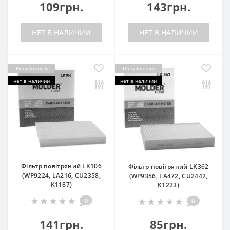
109грн.
143грн.
НЕТ В НАЛИЧИИ
НЕТ В НАЛИЧИИ
Популярный
Популярный
нет в наличии
нет в наличии
Фільтр повітряний LK106
Фільтр повітряний LK362
(WP9224, LA216, CU2358,
(WP9356, LA472, CU2442,
K1187)
K1223)
0
0
141грн.
85грн.