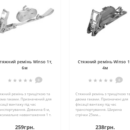
тяжний ремінь Winso 1т,
Стяжний ремінь Winso 1
6м
4м
0
0
яжний ремінь з трищіткою та
Стяжний ремінь з трищіткою т
ома гаками. Призначений для
двома гаками. Призначені для
ксації вантажу під час
фіксації вантажу під час
анспортування. Довжина 6 м,
транспортування. Ширина
ксимальне навантаження 1 т.
стрічки 25мм...
рина стрічки 25мм...
259грн.
238грн.