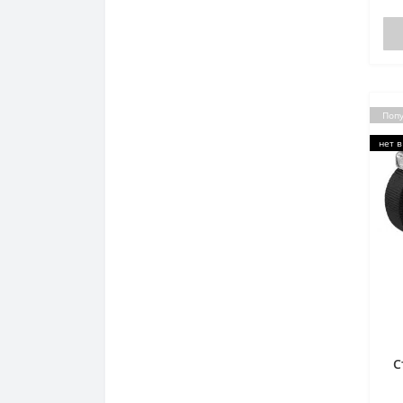
Поп
нет в
С