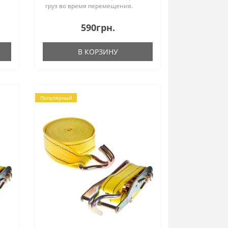
груз во время перемещения.
Стяжка произведена из
качественных материалов,
590грн.
поэтому может выдержать
х
тяговое усилие до 3-х ..
В КОРЗИНУ
Популярный