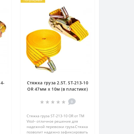
Популярный
4-
Стяжка груза 2.5Т. ST-213-10
OR 47мм х 10м (в пластике)
(ST 213-10 OR)
0
Стяжка груза ST-213-10 OR​ от ТМ
Vitol– отличное решение для
надежной перевозки груза.Стяжка
позволит надежно зафиксировать