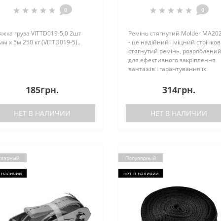
0
0
яжка груза VITTD019-5,0 2шт
Ремінь стягнутий Molder MA20
м х 5м 250 кг (VITTD019-5)..
- це надійний і міцний стрічко
стягнутий ремінь, розроблени
для ефективного закріплення
вантажів і гарантування їх
безпечного
транспортування.Ремінь
185грн.
314грн.
виготовлено з високоміцного
поліестеру, який забезпечує
НЕТ В НАЛИЧИИ
НЕТ В НАЛИЧИИ
надійніст..
улярный
Популярный
 наличии
нет в наличии