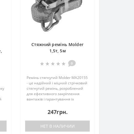
Стяжний ремінь Molder
,
1,5т, 5м
0
Ремінь стягнутий Molder MA20155
- це надійний і міцний стрічковий
ику
стягнутий ремінь, розроблений
для ефективного закріплення
й
вантажів і гарантування їх
 в
безпечного
транспортування.Ремінь
247грн.
виготовлено з високоміцного
поліестеру, який забезпечує
НЕТ В НАЛИЧИИ
надійніст..