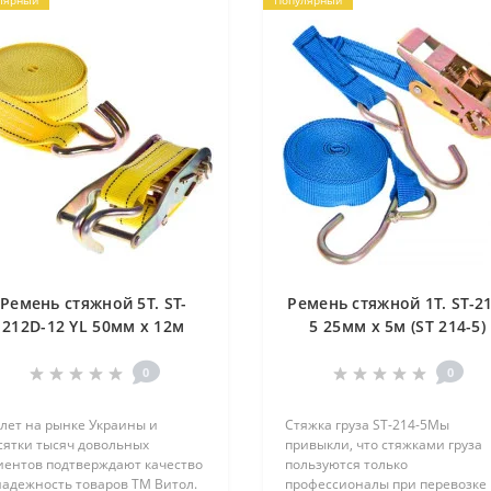
лярный
Популярный
Ремень стяжной 5Т. ST-
Ремень стяжной 1Т. ST-21
212D-12 YL 50мм х 12м
5 25мм х 5м (ST 214-5)
мех. трос) (ST 212D-12 YL)
0
0
 лет на рынке Украины и
Стяжка груза ST-214-5Мы
сятки тысяч довольных
привыкли, что стяжками груза
иентов подтверждают качество
пользуются только
надежность товаров ТМ Витол.
профессионалы при перевозке