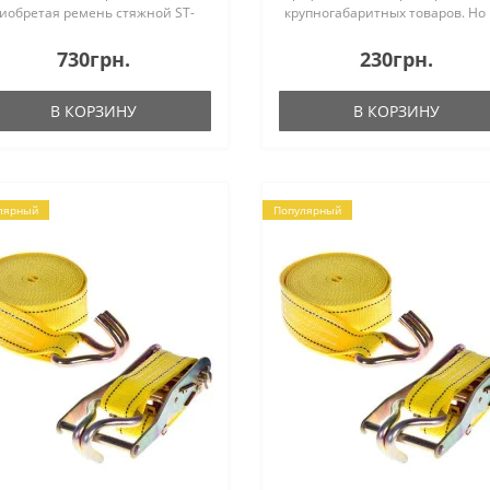
иобретая ремень стяжной ST-
крупногабаритных товаров. Но
2D-12 YL, Вы будете готовы к
мало кто знает, что существует
бым вызовам, которые может
большой ассортимент стяжных
730грн.
230грн.
м бросить автомобильная
ремней для бытового
знь.Как выбрать ремен..
использования в повседневны
В КОРЗИНУ
В КОРЗИНУ
перевозках гру..
лярный
Популярный