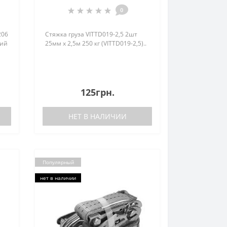
0
206
Стяжка груза VITTD019-2,5 2шт
вий
25мм х 2,5м 250 кг (VITTD019-2,5)..
й
125грн.
НЕТ В НАЛИЧИИ
Популярный
нет в наличии