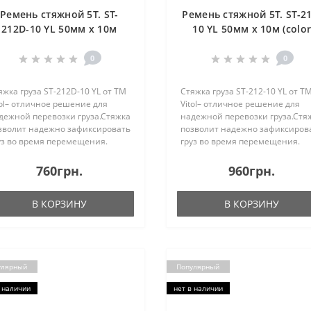
Ремень стяжной 5Т. ST-
Ремень стяжной 5Т. ST-21
212D-10 YL 50мм х 10м
10 YL 50мм х 10м (colo
мех./трос) (ST 212D-10 YL)
box) (ST 212 -10 YL)
0
0
яжка груза ST-212D-10 YL от ТМ
Стяжка груза ST-212-10 YL от Т
tol– отличное решение для
Vitol– отличное решение для
дежной перевозки груза.Стяжка
надежной перевозки груза.Стя
зволит надежно зафиксировать
позволит надежно зафиксиров
уз во время перемещения.
груз во время перемещения.
яжка произведена из
Стяжка произведена из
чественных материалов,
качественных материалов,
760грн.
960грн.
этому может выдержать
поэтому может выдержать
говое усилие до 5 тонн. Пр..
тяговое усилие до 5 тонн. При..
В КОРЗИНУ
В КОРЗИНУ
улярный
Популярный
 наличии
нет в наличии