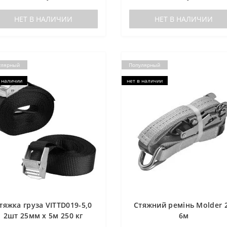
НЕТ В НАЛИЧИИ
НЕТ В НАЛИЧИИ
улярный
Популярный
 наличии
нет в наличии
тяжка груза VITTD019-5,0
Стяжний ремінь Molder 2
2шт 25мм х 5м 250 кг
6м
(VITTD019-5)