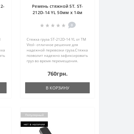
2-
Ремень стяжной 5Т. ST-
r
212D-14 YL 50мм х 14м
(мех./трос) (ST 212D-14 YL)
0
М
Стяжка груза ST-212D-14 YL от ТМ
Vitol– отличное решение для
жка
надежной перевозки груза.Стяжка
ать
позволит надежно зафиксировать
груз во время перемещения.
Стяжка произведена из
качественных материалов,
760грн.
поэтому может выдержать
тяговое усилие до 5 тонн. Пр..
В КОРЗИНУ
Популярный
нет в наличии