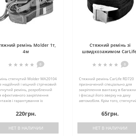
тяжний ремінь Molder 1т,
Стяжний ремінь зі
4м
швидкозажимом CarLife
5м
0
0
мінь стягнутий Molder MA20104
Стяжний ремінь CarLife RD720
це надійний і міцний стрічковий
призначений спеціально для
ягнутий ремінь, розроблений
закріплення вантажу в багажн
я ефективного закріплення
і фіксації його зверху на даху
нтажів і гарантування їх
автомобіля. Крім того, стягнути
зпечного
ремінь можна використовувати
анспортування.Ремінь
побутових потребах для
220грн.
65грн.
готовлено з високоміцного
закріплення або утримування
ліестеру, який забезпечує
різних предметів..
НЕТ В НАЛИЧИИ
НЕТ В НАЛИЧИИ
ійніст..