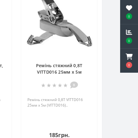
0
0
т,
Ремінь стяжний 0,8Т
0
VITTD016 25мм х 5м
(VITTD016)
0
а
Ремінь стяжний 0,8Т VITTD016
25мм х 5м (VITTD016)..
185грн.