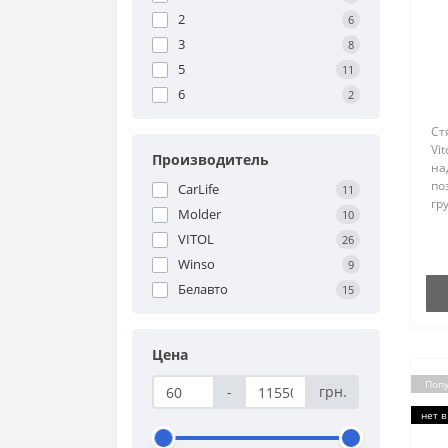
2
6
3
8
(
5
11
6
2
Ст
Vi
Производитель
на
по
CarLife
11
гр
Molder
10
Ст
VITOL
ка
26
по
Winso
9
тя
Белавто
15
Цена
Поп
-
грн.
нет в