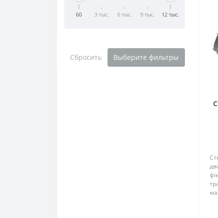
60
3 тыс.
6 тыс.
9 тыс.
12 тыс.
Сбросить
Выберите фильтры
С
Ст
дв
фі
тр
ма
Ши