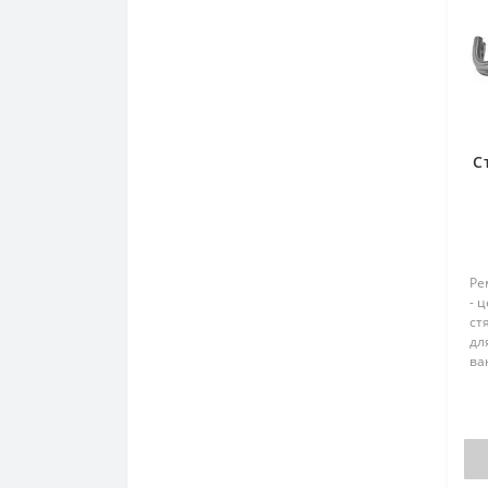
С
Ре
- 
ст
дл
ва
бе
тр
ви
по
над