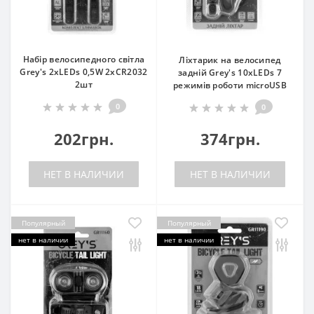
Набір велосипедного світла
Ліхтарик на велосипед
Grey's 2хLEDs 0,5W 2хCR2032
задній Grey's 10xLEDs 7
2шт
режимів роботи microUSB
0
0
202грн.
374грн.
НЕТ В НАЛИЧИИ
НЕТ В НАЛИЧИИ
Популярный
Популярный
нет в наличии
нет в наличии