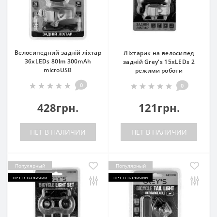
Велосипедний задній ліхтар
Ліхтарик на велосипед
36xLEDs 80lm 300mAh
задній Grey's 15хLEDs 2
microUSB
режими роботи
0
0
428грн.
121грн.
НЕТ В НАЛИЧИИ
НЕТ В НАЛИЧИИ
Популярный
Популярный
нет в наличии
нет в наличии