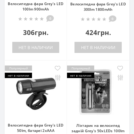
Велосипедна фара Grey's LED
Велосипедна фара Grey's LED
100lm 900mAh
300lm 1800mAh
0
0
306грн.
424грн.
НЕТ В НАЛИЧИИ
НЕТ В НАЛИЧИИ
Популярный
Популярный
нет в наличии
нет в наличии
Велосипедна фара Grey's LED
Ліхтарик на велосипед
50lm, батареї 2хААА
задній Grey's 50xLEDs 100lm