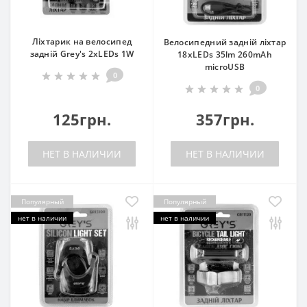
Ліхтарик на велосипед
Велосипедний задній ліхтар
задній Grey's 2хLEDs 1W
18xLEDs 35lm 260mAh
microUSB
0
0
125грн.
357грн.
НЕТ В НАЛИЧИИ
НЕТ В НАЛИЧИИ
Популярный
Популярный
нет в наличии
нет в наличии