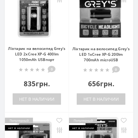
Ліхтарик на велосипед Grey's
Ліхтарик на велосипед Grey's
LED 2xCree XP-G 400lm
LED 1xCree XP-G 200lm
1050mAh USBпорт
700mAh microUSB
0
0
835грн.
656грн.
НЕТ В НАЛИЧИИ
НЕТ В НАЛИЧИИ
Популярный
Популярный
нет в наличии
нет в наличии