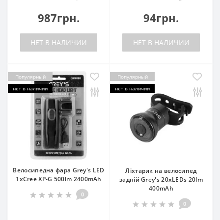
987грн.
94грн.
НЕТ В НАЛИЧИИ
НЕТ В НАЛИЧИИ
Популярный
Популярный
нет в наличии
нет в наличии
Велосипедна фара Grey's LED
Ліхтарик на велосипед
1xCree XP-G 500lm 2400mAh
задній Grey's 20хLEDs 20lm
400mAh
0
0