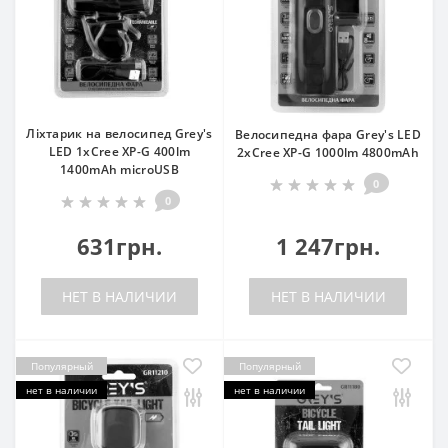
Ліхтарик на велосипед Grey's
Велосипедна фара Grey's LED
LED 1xCree XP-G 400lm
2xCree XP-G 1000lm 4800mAh
1400mAh microUSB
0
0
631грн.
1 247грн.
НЕТ В НАЛИЧИИ
НЕТ В НАЛИЧИИ
Популярный
Популярный
нет в наличии
нет в наличии