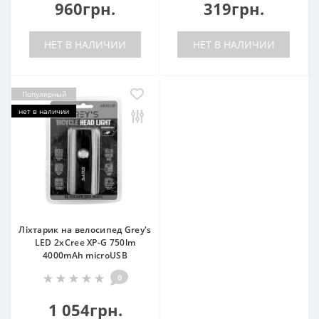
960грн.
319грн.
НЕТ В НАЛИЧИИ
НЕТ В НАЛИЧИИ
Популярный
нет в наличии
Ліхтарик на велосипед Grey's
LED 2xCree XP-G 750lm
4000mAh microUSB
0
1 054грн.