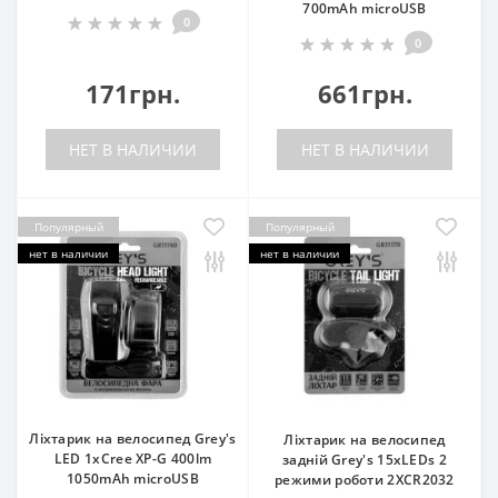
700mAh microUSB
0
0
171грн.
661грн.
НЕТ В НАЛИЧИИ
НЕТ В НАЛИЧИИ
Популярный
Популярный
нет в наличии
нет в наличии
Ліхтарик на велосипед Grey's
Ліхтарик на велосипед
LED 1xCree XP-G 400lm
задній Grey's 15хLEDs 2
1050mAh microUSB
режими роботи 2XCR2032