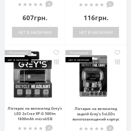
0
0
607грн.
116грн.
НЕТ В НАЛИЧИИ
НЕТ В НАЛИЧИИ
Популярный
Популярный
нет в наличии
нет в наличии
Ліхтарик на велосипед Grey's
Ліхтарик на велосипед
LED 2xCree XP-G 500lm
задній Grey's 5хLEDs
1800mAh microUSB
вологозахищений корпус
0
0