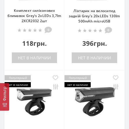
Комплект силіконових
Ліхтарик на велосипед
блимавок Grey's 2хLEDs 3,7lm
задній Grey's 20xLEDs 130lm
2XCR2032 2шт
500mAh microUSB
0
0
118грн.
396грн.
НЕТ В НАЛИЧИИ
НЕТ В НАЛИЧИИ
Популярный
Популярный
нет в наличии
нет в наличии
Фильтр