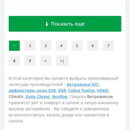
Показать ещё
1
2
3
4
5
6
7
8
9
>
>|
В этой категории Вы сможете выбрать немаловажный
аксессуар производителей -
ветровики HIC
,
дефлекторы окон SIM
,
EGR
,
Cobra Tuning
,
HEKO
,
ClimAir,
Auto Clover
,
Novline
.
Покупка
Ветровиков
привнесет уют и комфорт в салоне и некую изюминку
вашему автомобилю - Вы забудете о завихрениях
встречного ветра, капель дождя или омывателя в
салоне.