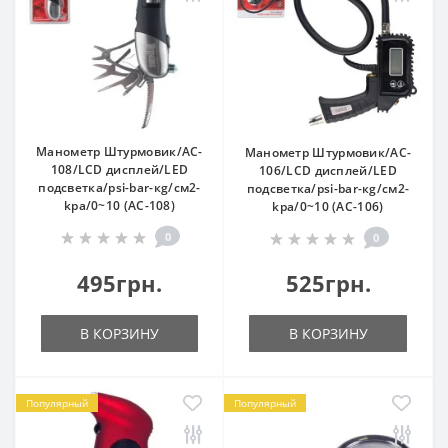
Манометр Штурмовик/AC-
Манометр Штурмовик/AC-
108/LCD дисплей/LED
106/LCD дисплей/LED
подсветка/psi-bar-кg/см2-
подсветка/psi-bar-кg/см2-
kpa/0~10 (AC-108)
kpa/0~10 (АС-106)
0
0
495грн.
525грн.
В КОРЗИНУ
В КОРЗИНУ
Популярный
Популярный