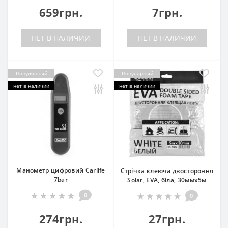
659грн.
7грн.
НЕТ В НАЛИЧИИ
НЕТ В НАЛИЧИИ
Популярный
Популярный
нет в наличии
нет в наличии
Манометр цифровий Carlife
Стрічка клеюча двостороння
7bar
Solar, EVA, біла, 30ммx5м
0
0
274грн.
27грн.