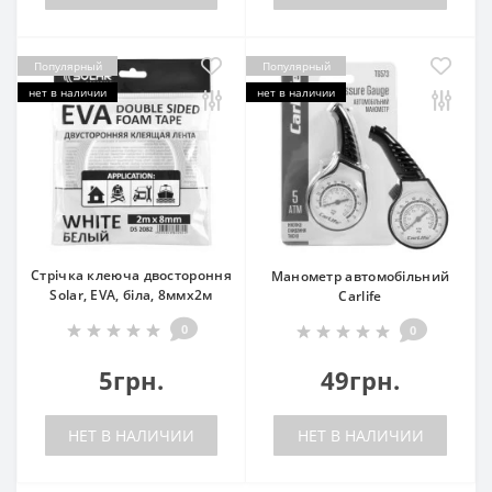
Популярный
Популярный
нет в наличии
нет в наличии
Стрічка клеюча двостороння
Манометр автомобільний
Solar, EVA, біла, 8ммx2м
Carlife
0
0
5грн.
49грн.
НЕТ В НАЛИЧИИ
НЕТ В НАЛИЧИИ