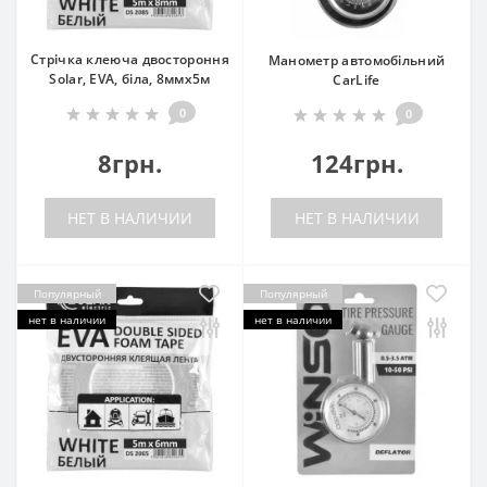
Стрічка клеюча двостороння
Манометр автомобільний
Solar, EVA, біла, 8ммx5м
CarLife
0
0
8грн.
124грн.
НЕТ В НАЛИЧИИ
НЕТ В НАЛИЧИИ
Популярный
Популярный
нет в наличии
нет в наличии