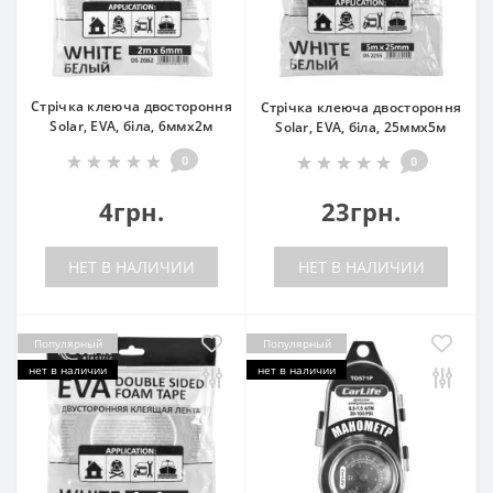
Стрічка клеюча двостороння
Стрічка клеюча двостороння
Solar, EVA, біла, 6ммx2м
Solar, EVA, біла, 25ммx5м
0
0
4грн.
23грн.
НЕТ В НАЛИЧИИ
НЕТ В НАЛИЧИИ
Популярный
Популярный
нет в наличии
нет в наличии