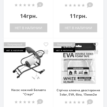
0
0
14грн.
11грн.
НЕТ В НАЛИЧИИ
НЕТ В НАЛИЧИИ
Популярный
Популярный
нет в наличии
нет в наличии
Насос ножний Белавто
Стрічка клеюча двостороння
"Старт"
Solar, EVA, біла, 15ммx2м
0
0