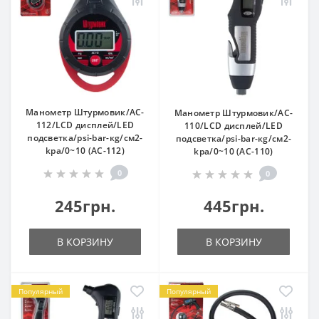
Манометр Штурмовик/AC-
Манометр Штурмовик/AC-
112/LCD дисплей/LED
110/LCD дисплей/LED
подсветка/psi-bar-кg/см2-
подсветка/psi-bar-кg/см2-
kpa/0~10 (AC-112)
kpa/0~10 (AC-110)
0
0
245грн.
445грн.
В КОРЗИНУ
В КОРЗИНУ
Популярный
Популярный