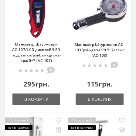
Манометр Штурмовик
Манометр Штурмовик AC-
АС-107/LCD дисплей/LED
103/psi-кg/см2/0.5~7/Кейс
подсветка/psi-bar-кg/см2-
(AC-103)
kpa/0~7 (АС-107)
0
0
295грн.
115грн.
В КОРЗИНУ
В КОРЗИНУ
Популярный
Популярный
нет в наличии
нет в наличии