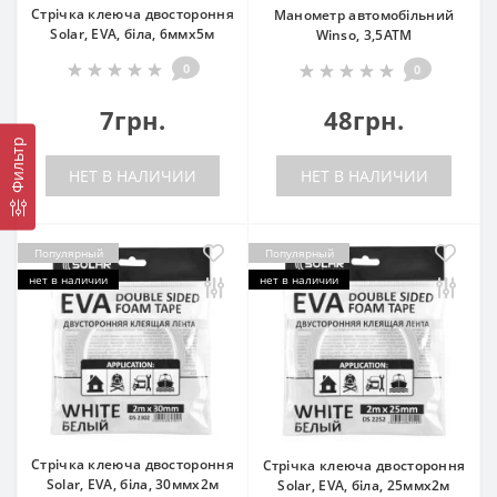
Стрічка клеюча двостороння
Манометр автомобільний
Solar, EVA, біла, 6ммx5м
Winso, 3,5АТМ
0
0
7грн.
48грн.
Фильтр
НЕТ В НАЛИЧИИ
НЕТ В НАЛИЧИИ
Популярный
Популярный
нет в наличии
нет в наличии
Стрічка клеюча двостороння
Стрічка клеюча двостороння
Solar, EVA, біла, 30ммx2м
Solar, EVA, біла, 25ммx2м