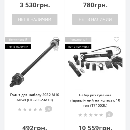
3 530грн.
780грн.
НЕТ В НАЛИЧИИ
НЕТ В НАЛИЧИИ
Популярный
Популярный
нет в наличии
нет в наличии
Гвинт для набору 2032 M10
Набiр рихтування
Alloid (НС-2032-М10)
гідравлічний на колесах 10
тон (T71002L)
0
0
492грн.
10 559грн.