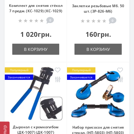
Комплект для снятия стёкол
Заклепки резьбовые М6. 50
7 предм. (КС-1029) (КС-1029)
шт. (ЗР-826-M6)
0
0
1 020грн.
160грн.
В КОРЗИНУ
В КОРЗИНУ
Популярный
Популярный
Заканчивается
Заканчивается
Дырокол с кромкогибом
Набор присосок для снятия
Фильтр
(ДК-1007) (ДК-1007)
стекол. (НП-5803) (НП-5803)