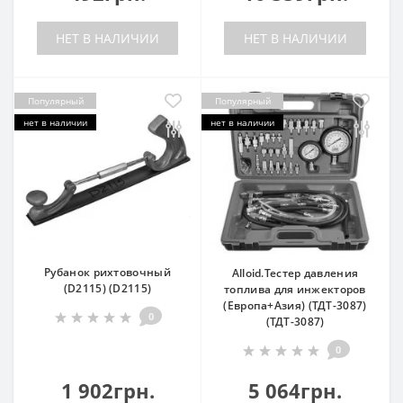
НЕТ В НАЛИЧИИ
НЕТ В НАЛИЧИИ
Популярный
Популярный
нет в наличии
нет в наличии
Рубанок рихтовочный
Alloid.Тестер давления
(D2115) (D2115)
топлива для инжекторов
(Европа+Азия) (ТДТ-3087)
0
(ТДТ-3087)
0
1 902грн.
5 064грн.