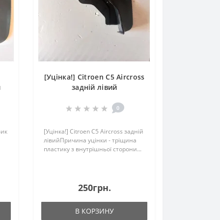
e
[Уцінка!] Citroen C5 Aircross
й
задній лівий
0
вик
[Уцінка!] Citroen C5 Aircross задній
лівийПричина уцінки - тріщина
пластику з внутрішньої сторони...
250грн.
В КОРЗИНУ