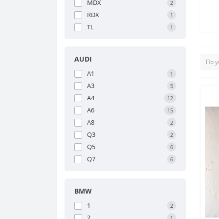
MDX
2
RDX
1
TL
1
AUDI
A1
1
A3
5
A4
12
A6
15
A8
2
Q3
2
Q5
6
Q7
6
BMW
1
2
2
1