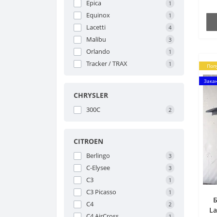
Epica
1
Equinox
1
Lacetti
4
Malibu
3
Orlando
1
Tracker / TRAX
1
Поп
Зака
CHRYSLER
300C
2
CITROEN
Berlingo
3
C-Elysee
3
C3
1
C3 Picasso
1
Б
C4
2
La
C4 AirCross
1