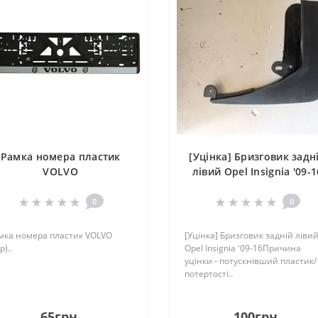
Рамка номера пластик
[Уцінка] Бризговик задн
VOLVO
лівий Opel Insignia '09-1
0
0
мка номера пластик VOLVO
[Уцінка] Бризговик задній ліви
р)..
Opel Insignia '09-16Причина
уцінки - потускнівший пластик/
потертості..
65грн.
100грн.