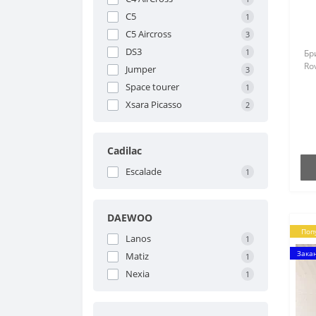
C5
1
C5 Aircross
3
DS3
1
Бр
Rov
Jumper
3
Space tourer
1
Xsara Picasso
2
Cadilac
Escalade
1
DAEWOO
Поп
Lanos
1
Зака
Matiz
1
Nexia
1