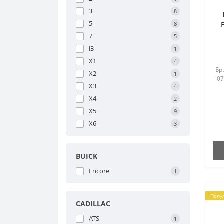
3
8
5
8
7
5
i3
1
X1
4
Бр
X2
1
'07
X3
4
X4
2
X5
9
X6
3
BUICK
Encore
1
Попу
CADILLAC
ATS
1