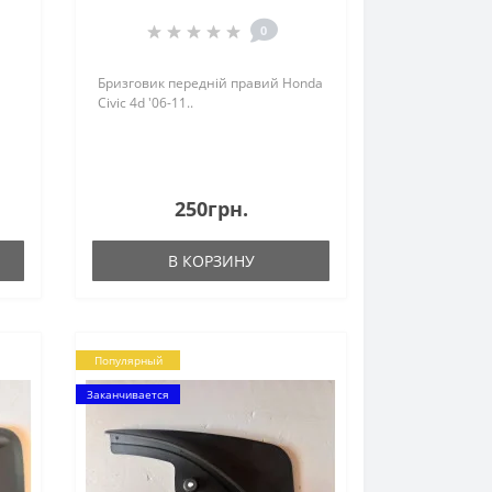
11
0
Бризговик передній правий Honda
Civic 4d '06-11..
250грн.
В КОРЗИНУ
Популярный
Заканчивается