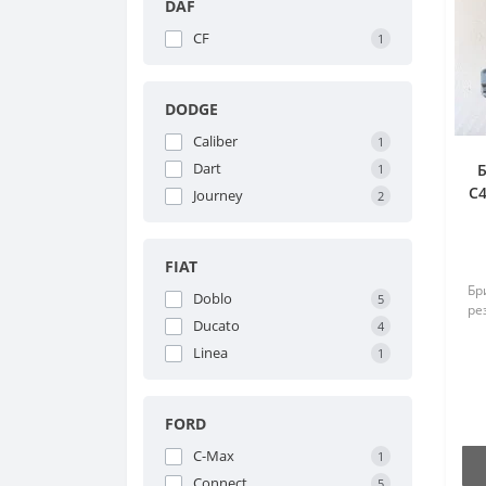
DAF
CF
1
DODGE
Caliber
1
Dart
Б
1
C4
Journey
2
FIAT
Бр
Doblo
5
рез
Ducato
4
Linea
1
FORD
C-Max
1
Connect
5