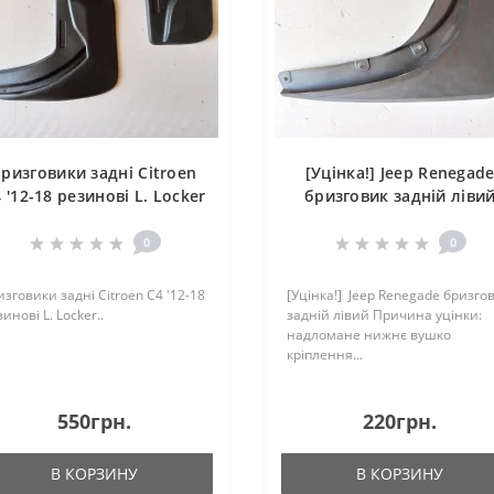
ризговики задні Citroen
[Уцінка!] Jeep Renegad
 '12-18 резинові L. Locker
бризговик задній ліви
0
0
изговики задні Citroen C4 '12-18
[Уцінка!] Jeep Renegade бризго
инові L. Locker..
задній лівий Причина уцінки:
надломане нижнє вушко
кріплення...
550грн.
220грн.
В КОРЗИНУ
В КОРЗИНУ