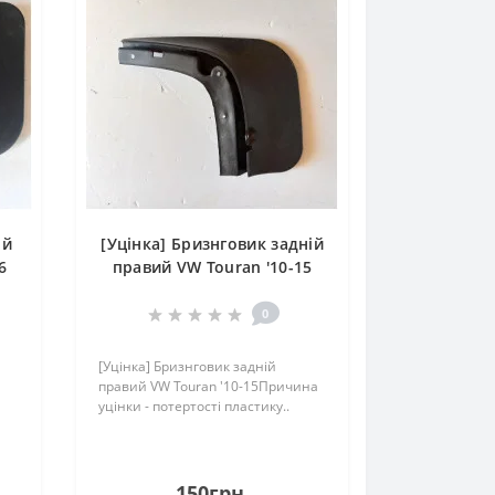
ій
[Уцінка] Бризнговик задній
6
правий VW Touran '10-15
0
й
[Уцінка] Бризнговик задній
правий VW Touran '10-15Причина
уцінки - потертості пластику..
150грн.