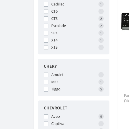
Cadillac
1
CT6
1
CTS
2
Escalade
2
SRX
1
XT4
1
XTS
1
CHERY
Amulet
1
M11
1
Tiggo
5
Ра
(Ук
CHEVROLET
Aveo
9
Captiva
1