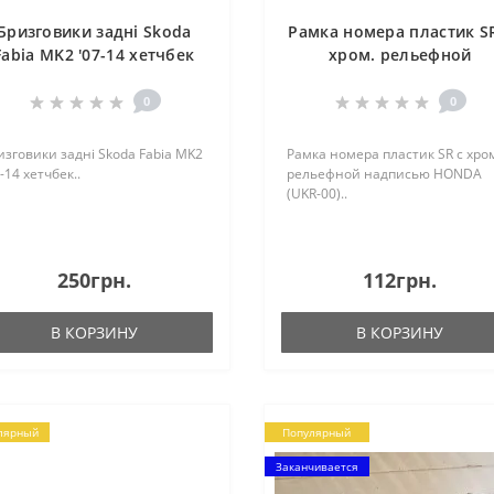
Бризговики задні Skoda
Рамка номера пластик SR
Fabia MK2 '07-14 хетчбек
хром. рельефной
надписью HONDA (UKR-0
0
0
изговики задні Skoda Fabia MK2
Рамка номера пластик SR с хро
-14 хетчбек..
рельефной надписью HONDA
(UKR-00)..
250грн.
112грн.
В КОРЗИНУ
В КОРЗИНУ
лярный
Популярный
Заканчивается