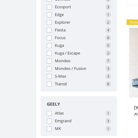
Ecosport
3
Edge
1
Explorer
2
Попу
Fiesta
4
Focus
8
Kuga
5
Kuga / Escape
2
Mondeo
7
Mondeo / Fusion
3
S-Max
3
Transit
8
GEELY
[
Atlas
1
л
Emgrand
3
MK
1