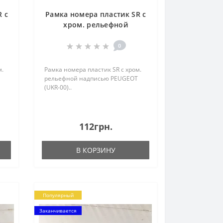
 с
Рамка номера пластик SR с
хром. рельефной
0)
надписью PEUGEOT (UKR-
00)
0
м.
Рамка номера пластик SR с хром.
рельефной надписью PEUGEOT
(UKR-00)..
112грн.
В КОРЗИНУ
Популярный
Заканчивается