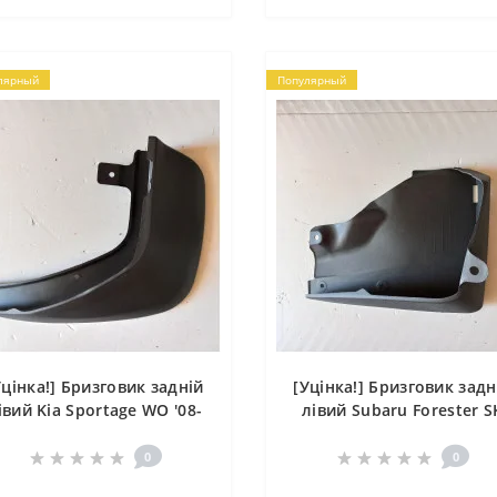
лярный
Популярный
Уцінка!] Бризговик задній
[Уцінка!] Бризговик задн
івий Kia Sportage WO '08-
лівий Subaru Forester S
10
'18-23
0
0