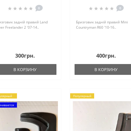
14
0
0
изговик задній правий Land
Бризговик задній правий Mini
er Freelander 2 '07-14..
Countryman R60 '10-16..
300грн.
400грн.
В КОРЗИНУ
В КОРЗИНУ
улярный
Популярный
нчивается