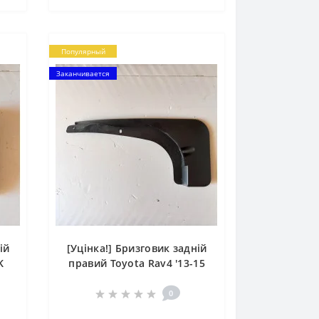
Популярный
Заканчивается
ій
[Уцінка!] Бризговик задній
K
правий Toyota Rav4 '13-15
0