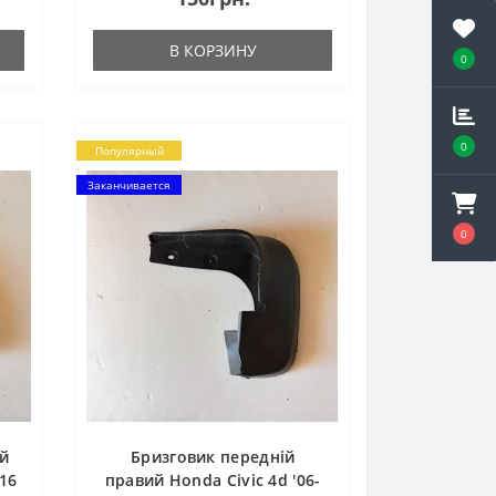
В КОРЗИНУ
0
0
Популярный
Заканчивается
0
ий
Бризговик передній
16
правий Honda Civic 4d '06-