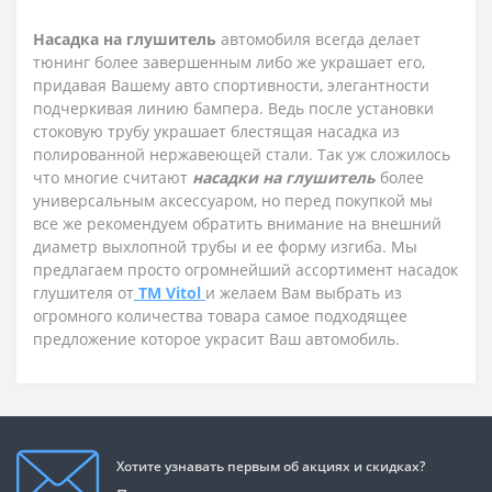
Насадка на глушитель
автомобиля всегда делает
тюнинг более завершенным либо же украшает его,
придавая Вашему авто спортивности, элегантности
подчеркивая линию бампера. Ведь после установки
стоковую трубу украшает блестящая насадка из
полированной нержавеющей стали. Так уж сложилось
что многие считают
насадки на глушитель
более
универсальным аксессуаром, но перед покупкой мы
все же рекомендуем обратить внимание на внешний
диаметр выхлопной трубы и ее форму изгиба. Мы
предлагаем просто огромнейший ассортимент насадок
глушителя от
ТМ Vitol
и желаем Вам выбрать из
огромного количества товара самое подходящее
предложение которое украсит Ваш автомобиль.
Хотите узнавать первым об акциях и скидках?