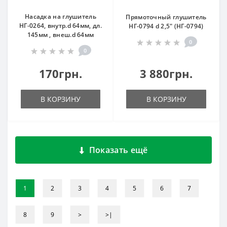
Насадка на глушитель
Прямоточный глушитель
НГ-0264, внутр.d 64мм, дл.
НГ-0794 d 2,5" (НГ-0794)
145мм , внеш.d 64мм
0
0
170грн.
3 880грн.
В КОРЗИНУ
В КОРЗИНУ
Показать ещё
1
2
3
4
5
6
7
8
9
>
>|