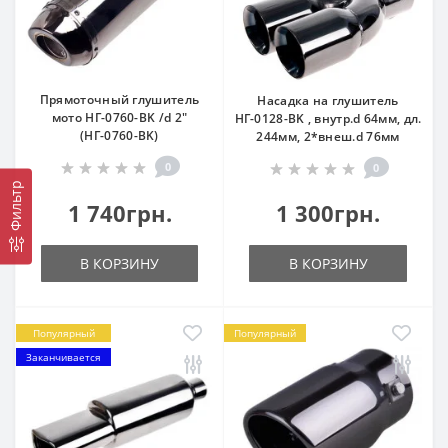
Прямоточный глушитель
Насадка на глушитель
мото НГ-0760-BK /d 2"
НГ-0128-BK , внутр.d 64мм, дл.
(НГ-0760-BK)
244мм, 2*внеш.d 76мм
0
0
Фильтр
1 740грн.
1 300грн.
В КОРЗИНУ
В КОРЗИНУ
Популярный
Популярный
Заканчивается