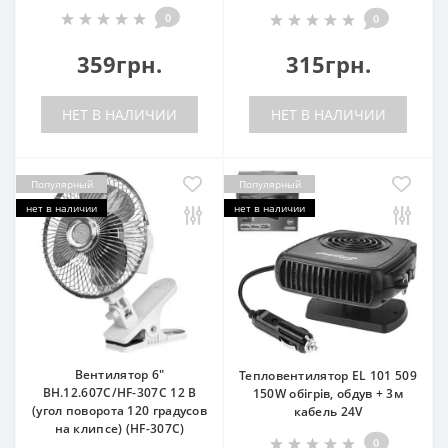
0
0
359грн.
315грн.
НЕТ В НАЛИЧИИ
НЕТ В НАЛИЧИИ
Популярный
Популярный
нет в наличии
нет в наличии
Вентилятор 6"
Тепловентилятор EL 101 509
ВН.12.607С/HF-307C 12 В
150W обігрів, обдув + 3м
(угол поворота 120 градусов
кабель 24V
на клипсе) (HF-307C)
0