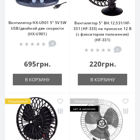
Вентилятор HX-U901 5" 5V 5W
Вентилятор 5" ВН.12.531/HF-
USB/двойной две скорости
331 (HF-333) на присоске 12 В
(HX-U901)
(с фиксатором положения)
(HF-331)
0
0
695грн.
220грн.
В КОРЗИНУ
В КОРЗИНУ
Популярный
Популярный
нет в наличии