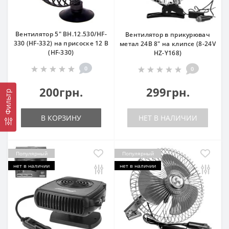
Вентилятор 5" ВН.12.530/HF-
Вентилятор в прикурювач
330 (HF-332) на присоске 12 В
метал 24В 8" на клипсе (8-24V
(HF-330)
HZ-Y168)
0
0
200грн.
299грн.
Фильтр
В КОРЗИНУ
НЕТ В НАЛИЧИИ
Популярный
Популярный
нет в наличии
нет в наличии