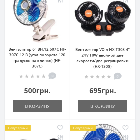
Вентилятор 6" ВН.12.607С HF-
Вентилятор VOin HX-T308 4"
307C 12 В (угол поворота 120
24V 10W двойной две
градусов на клипсе) (HF-
скорости/две регулировки
307C)
(HX-T308)
0
0
500грн.
695грн.
В КОРЗИНУ
В КОРЗИНУ
Популярный
Популярный