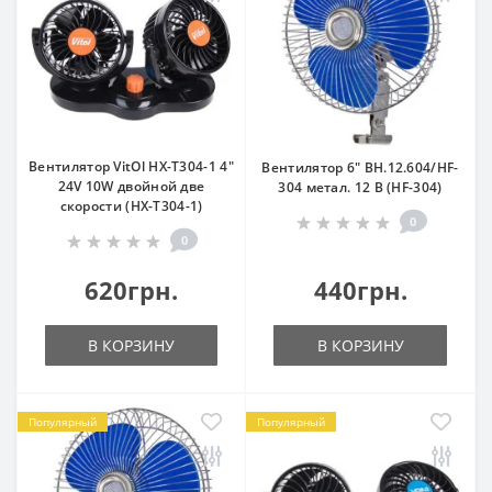
Вентилятор VitOl HX-T304-1 4"
Вентилятор 6" ВН.12.604/HF-
24V 10W двойной две
304 метал. 12 В (HF-304)
скорости (HX-T304-1)
0
0
620грн.
440грн.
В КОРЗИНУ
В КОРЗИНУ
Популярный
Популярный