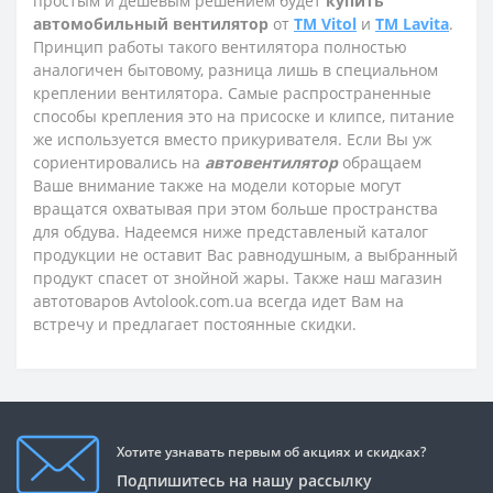
простым и дешевым решением будет
купить
автомобильный вентилятор
от
TM Vitol
и
TM Lavita
.
Принцип работы такого вентилятора полностью
аналогичен бытовому, разница лишь в специальном
креплении вентилятора. Самые распространенные
способы крепления это на присоске и клипсе, питание
же используется вместо прикуривателя. Если Вы уж
сориентировались на
автовентилятор
обращаем
Ваше внимание также на модели которые могут
вращатся охватывая при этом больше пространства
для обдува. Надеемся ниже представленый каталог
продукции не оставит Вас равнодушным, а выбранный
продукт спасет от знойной жары. Также наш магазин
автотоваров Avtolook.com.ua всегда идет Вам на
встречу и предлагает постоянные скидки.
Хотите узнавать первым об акциях и скидках?
Подпишитесь на нашу рассылку