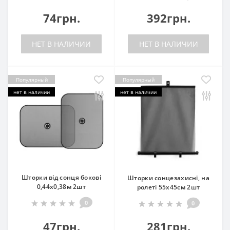
74грн.
392грн.
НЕТ В НАЛИЧИИ
НЕТ В НАЛИЧИИ
Популярный
Популярный
нет в наличии
нет в наличии
Шторки від сонця бокові
Шторки сонцезахисні, на
0,44x0,38м 2шт
ролеті 55х45см 2шт
0
0
47грн.
281грн.