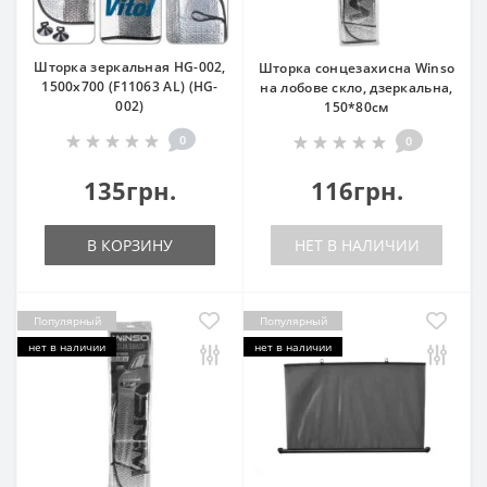
Шторка зеркальная HG-002,
Шторка сонцезахисна Winso
1500х700 (F11063 AL) (HG-
на лобове скло, дзеркальна,
002)
150*80см
0
0
135грн.
116грн.
В КОРЗИНУ
НЕТ В НАЛИЧИИ
Популярный
Популярный
нет в наличии
нет в наличии