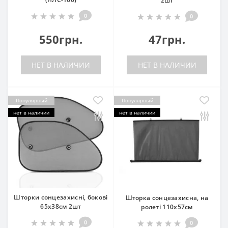
2шт
0
0
550грн.
47грн.
НЕТ В НАЛИЧИИ
НЕТ В НАЛИЧИИ
Популярный
Популярный
нет в наличии
нет в наличии
Шторки сонцезахисні, бокові
Шторка сонцезахисна, на
65x38см 2шт
ролеті 110х57см
0
0