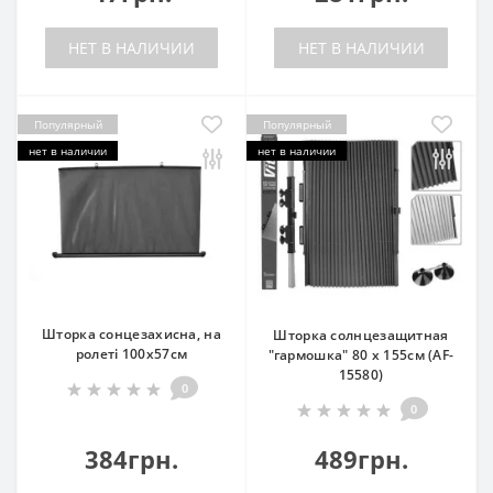
НЕТ В НАЛИЧИИ
НЕТ В НАЛИЧИИ
Популярный
Популярный
нет в наличии
нет в наличии
Шторка сонцезахисна, на
Шторка солнцезащитная
ролеті 100х57см
"гармошка" 80 х 155см (AF-
15580)
0
0
384грн.
489грн.