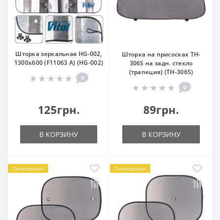
Шторка зеркальная HG-002,
Шторка на присосках TH-
1300х600 (F11063 A) (HG-002)
306S на задн. стекло
(трапеция) (TH-306S)
0
0
125грн.
89грн.
В КОРЗИНУ
В КОРЗИНУ
Популярный
Популярный