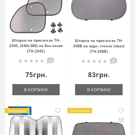
Шторки на присосках TH-
Шторка на присосках TH-
204S, (440x380) на бок косая
308B на задн. стекло (овал)
(TH-204S)
(TH-308B)
0
0
75грн.
83грн.
В КОРЗИНУ
В КОРЗИНУ
Популярный
Популярный