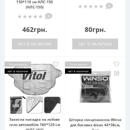
150*110 см НЛС-150
0
(НЛС-150)
0
462грн.
80грн.
НЕТ В НАЛИЧИИ
НЕТ В НАЛИЧИИ
Популярный
Популярный
нет в наличии
нет в наличии
Захисна накидка на лобове
Шторка сонцезахисна Winso
скло автомобіля 160*120 см
для бокових вікон 44*38см,
(НЛС-160)