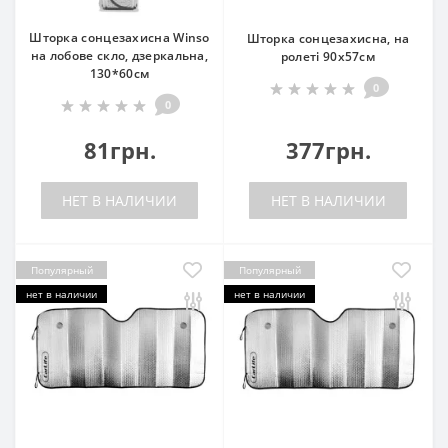
Шторка сонцезахисна Winso
Шторка сонцезахисна, на
на лобове скло, дзеркальна,
ролеті 90х57см
130*60см
0
0
81грн.
377грн.
НЕТ В НАЛИЧИИ
НЕТ В НАЛИЧИИ
Популярный
Популярный
нет в наличии
нет в наличии