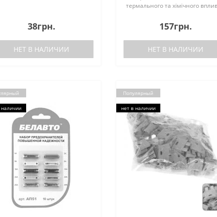
термального та хімічного вплив
Матеріал відповідає високим
стандартам якості. Корпус
38грн.
157грн.
виготовлений з міцного до
механічних пошкоджень п..
НЕТ В НАЛИЧИИ
НЕТ В НАЛИЧИИ
улярный
Популярный
 наличии
нет в наличии