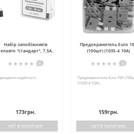
Набір запобіжників
Предохранитель Euro 1
елавто "стандарт", 7,5А,
(100шт) (1035-4 10A)
50шт
0
0
двищеної надійності..
Предохранитель Euro 10А (100
(1035-4 10A)..
173грн.
159грн.
НЕТ В НАЛИЧИИ
НЕТ В НАЛИЧИИ