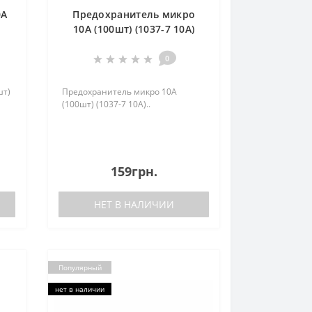
0А
Предохранитель микро
10А (100шт) (1037-7 10A)
0
шт)
Предохранитель микро 10А
(100шт) (1037-7 10A)..
159грн.
НЕТ В НАЛИЧИИ
Популярный
нет в наличии