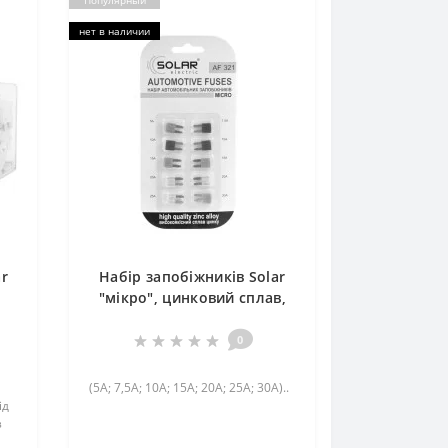
Популярный
нет в наличии
ar
Набір запобіжників Solar
"мікро", цинковий сплав,
10шт
0
(5A; 7,5A; 10A; 15A; 20A; 25A; 30A)..
ід
з