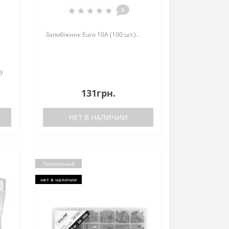
0
Запобіжник Euro 10А (100 шт.)..
у
там
131грн.
НЕТ В НАЛИЧИИ
Популярный
нет в наличии