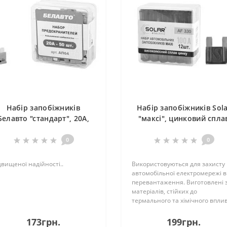
Набір запобіжників
Набір запобіжників Sol
Белавто "стандарт", 20А,
"максі", цинковий спла
50шт
100А, 12шт
0
0
двищеної надійності..
Використовуються для захисту
автомобільної електромережі в
перевантаження. Виготовлені 
матеріалів, стійких до
термального та хімічного вплив
Матеріал відповідає високим
стандартам якості. Корпус
173грн.
199грн.