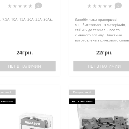
0
0
; 7,5A; 10A; 15A; 20A; 25A; 30A)..
Запобіжники прапорцеві
міні.Виготовлені з матеріалів,
стійких до термального та
хімічного впливу. Пластина
виготовлена з цинкового сплав
та відповідає високим стандар
якості. Корпус виготовлений з
24грн.
22грн.
міцного до механічних
пошкоджень пластика, здатно..
НЕТ В НАЛИЧИИ
НЕТ В НАЛИЧИИ
улярный
Популярный
 наличии
нет в наличии