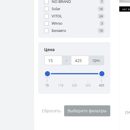
Поп
NO BRAND
7
Solar
16
нет в
VITOL
24
Winso
3
Белавто
19
Цена
-
грн.
15
118
220
323
425
Сбросить
Выберите фильтры
(5А