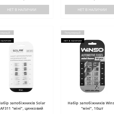
виготовлений з міцного до
механічних пошкоджень п..
НЕТ В НАЛИЧИИ
НЕТ В НАЛИЧИИ
улярный
Популярный
 наличии
нет в наличии
абір запобіжників Solar
Набір запобіжників Win
AF311 "міні", цинковий
"міні", 10шт
сплав, 10шт