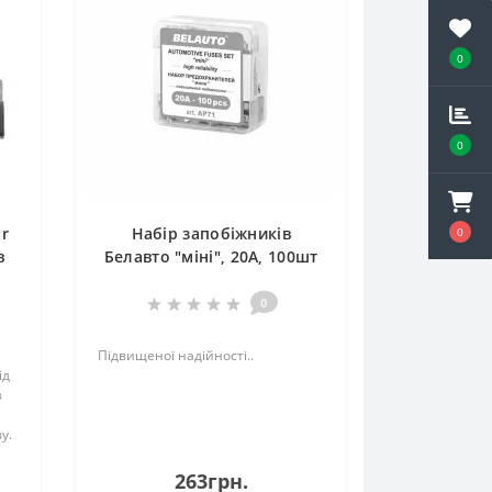
0
0
ar
Набір запобіжників
0
в
Белавто "міні", 20А, 100шт
0
Підвищеної надійності..
ід
з
у.
263грн.