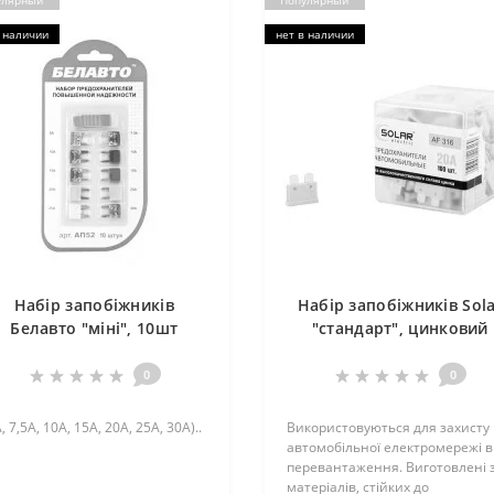
улярный
Популярный
 наличии
нет в наличии
Набір запобіжників
Набір запобіжників Sol
Белавто "міні", 10шт
"стандарт", цинковий
сплав 20А, 100шт
0
0
, 7,5А, 10А, 15А, 20А, 25А, 30А)..
Використовуються для захисту
автомобільної електромережі в
перевантаження. Виготовлені 
матеріалів, стійких до