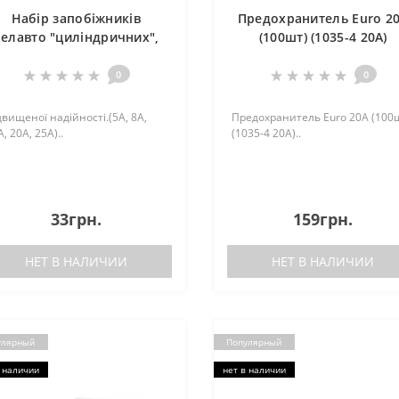
Набір запобіжників
Предохранитель Euro 2
елавто "циліндричних",
(100шт) (1035-4 20A)
10шт
0
0
двищеної надійності.(5А, 8А,
Предохранитель Euro 20А (100
, 20А, 25А)..
(1035-4 20A)..
33грн.
159грн.
НЕТ В НАЛИЧИИ
НЕТ В НАЛИЧИИ
улярный
Популярный
 наличии
нет в наличии