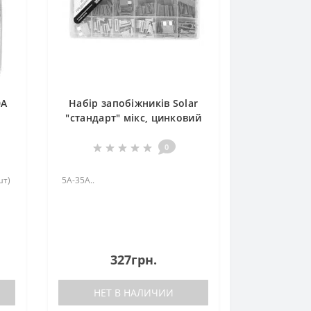
0А
Набір запобіжників Solar
"стандарт" мікс, цинковий
сплав, 180шт
0
шт)
5А-35А..
327грн.
НЕТ В НАЛИЧИИ