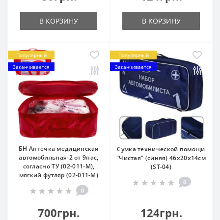
В КОРЗИНУ
В КОРЗИНУ
Популярный
Популярный
Заканчивается
Заканчивается
БН Аптечка медицинская
Сумка технической помощи
автомобильная-2 от 9пас,
"Чистая" (синяя) 46х20х14см
согласно ТУ (02-011-М),
(ST-04)
мягкий футляр (02-011-М)
0
0
700грн.
124грн.