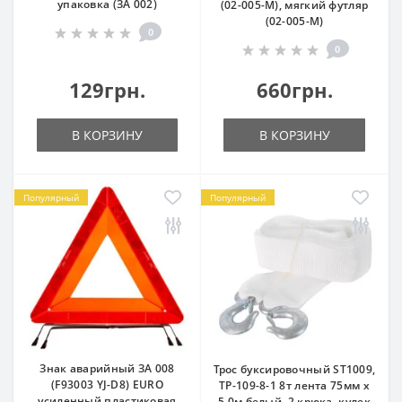
упаковка (ЗА 002)
(02-005-М), мягкий футляр
(02-005-М)
0
0
129грн.
660грн.
В КОРЗИНУ
В КОРЗИНУ
Популярный
Популярный
Знак аварийный ЗА 008
Трос буксировочный ST1009,
(F93003 YJ-D8) EURO
ТР-109-8-1 8т лента 75мм х
усиленный пластиковая
5,0м белый, 2 крюка, кулек