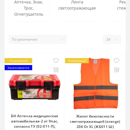
Аптечка, Знак,
Лента
Ремн
Трос,
светоотражающая
стяжн
Огнетушитель
Популярный
Популярный
Заканчивается
БН Аптечка медицинская
Жилет безопасности
автомобильная-2 от 9пас,
светоотражающий (orange)
согласно ТУ (02-011-П),
206 Or XL (ЖБ011 Ш)