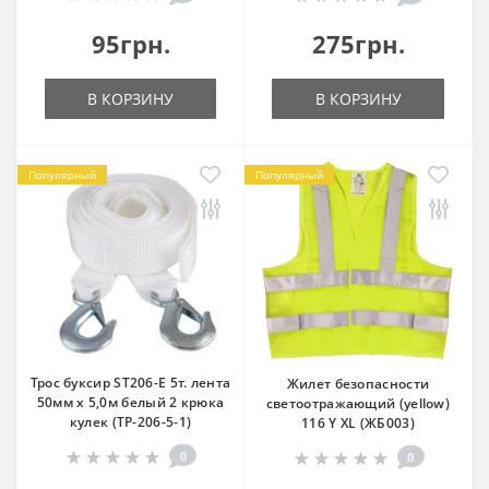
95грн.
275грн.
В КОРЗИНУ
В КОРЗИНУ
Популярный
Популярный
Трос буксир ST206-E 5т. лента
Жилет безопасности
50мм х 5,0м белый 2 крюка
светоотражающий (yellow)
кулек (ТР-206-5-1)
116 Y XL (ЖБ003)
0
0