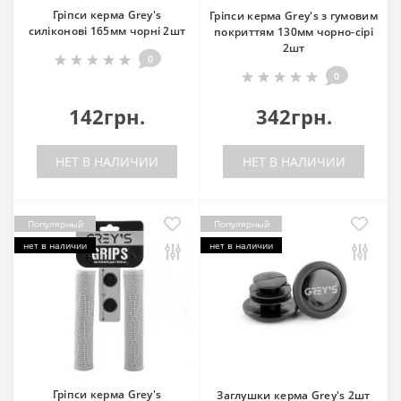
Гріпси керма Grey's
Гріпси керма Grey's з гумовим
силіконові 165мм чорні 2шт
покриттям 130мм чорно-сірі
2шт
0
0
142грн.
342грн.
НЕТ В НАЛИЧИИ
НЕТ В НАЛИЧИИ
Популярный
Популярный
нет в наличии
нет в наличии
Гріпси керма Grey's
Заглушки керма Grey's 2шт