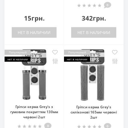
0
15грн.
342грн.
НЕТ В НАЛИЧИИ
НЕТ В НАЛИЧИИ
Популярный
Популярный
нет в наличии
нет в наличии
Гріпси керма Grey's з
Гріпси керма Grey's
гумовим покриттям 130мм
силіконові 165мм червоні
червоні 2шт
2шт
0
0