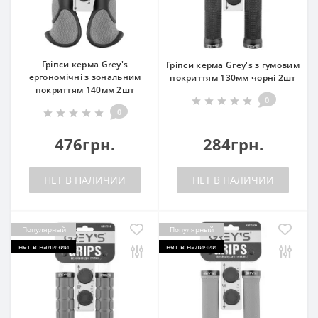
Гріпси керма Grey's
Гріпси керма Grey's з гумовим
ергономічні з зональним
покриттям 130мм чорні 2шт
покриттям 140мм 2шт
0
0
476грн.
284грн.
НЕТ В НАЛИЧИИ
НЕТ В НАЛИЧИИ
Популярный
Популярный
нет в наличии
нет в наличии