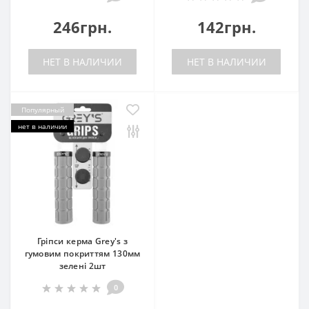
246грн.
142грн.
НЕТ В НАЛИЧИИ
НЕТ В НАЛИЧИИ
Популярный
нет в наличии
Гріпси керма Grey's з
гумовим покриттям 130мм
зелені 2шт
0