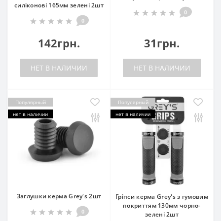
силіконові 165мм зелені 2шт
0
0
142грн.
31грн.
НЕТ В НАЛИЧИИ
НЕТ В НАЛИЧИИ
Популярный
Популярный
нет в наличии
нет в наличии
Заглушки керма Grey's 2шт
Гріпси керма Grey's з гумовим
покриттям 130мм чорно-
0
зелені 2шт