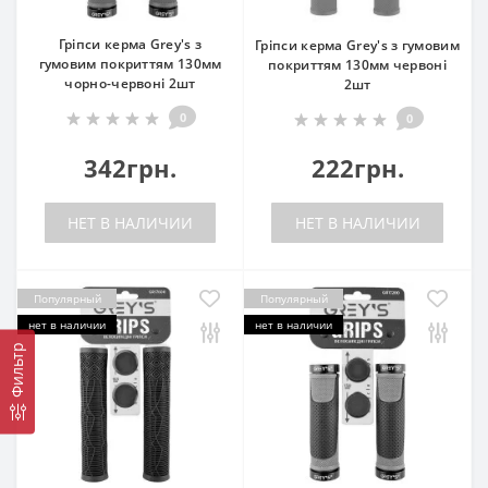
Гріпси керма Grey's з
Гріпси керма Grey's з гумовим
гумовим покриттям 130мм
покриттям 130мм червоні
чорно-червоні 2шт
2шт
0
0
342грн.
222грн.
НЕТ В НАЛИЧИИ
НЕТ В НАЛИЧИИ
Популярный
Популярный
нет в наличии
нет в наличии
Фильтр