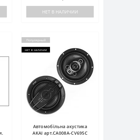
НЕТ В НАЛИЧИИ
Популярный
нет в наличии
Автомобільна акустика
и.
AKAI арт.CA008A-CV695C
см)