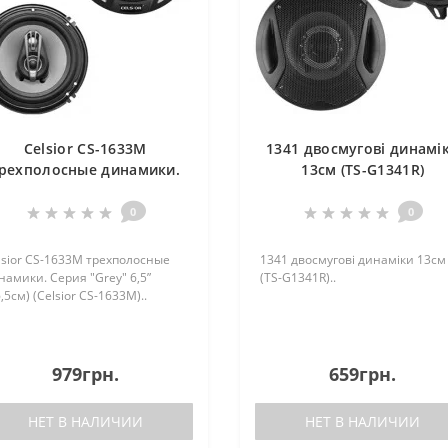
Celsior CS-1633M
1341 двосмугові динамі
рехполосные динамики.
13см (TS-G1341R)
ерия "Grey" 6,5” (16,5см)
(Celsior CS-1633M)
0
0
lsior CS-1633M трехполосные
1341 двосмугові динаміки 13см
намики. Серия "Grey" 6,5”
(TS-G1341R)..
,5см) (Celsior CS-1633M)..
979грн.
659грн.
НЕТ В НАЛИЧИИ
НЕТ В НАЛИЧИИ