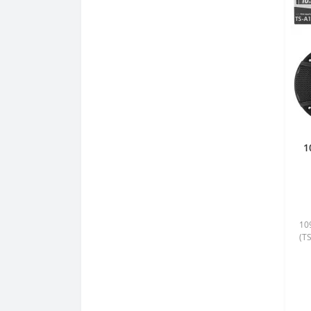
1
10
(TS