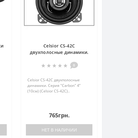
ки
Celsior CS-42C
двухполосные динамики.
Серия "Carbon" 4” (10см)
(Celsior CS-42C)
0
Celsior CS-42C двухполосные
динамики. Серия "Carbon" 4”
(10см) (Celsior CS-42C)..
765грн.
НЕТ В НАЛИЧИИ