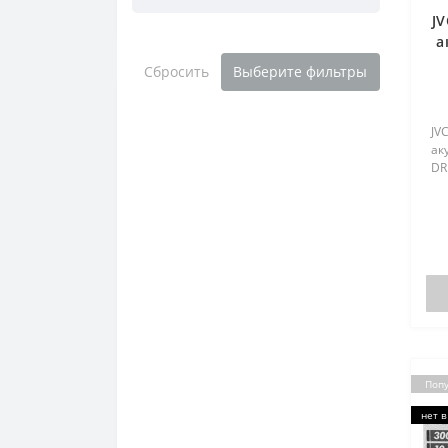
J
а
Сбросить
Выберите фильтры
JV
ак
DR
Поп
нет в