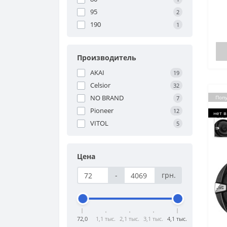
95
2
190
1
Производитель
AKAI
19
Celsior
32
NO BRAND
Поп
7
Pioneer
12
нет в
VITOL
5
Цена
-
грн.
72,0
1,1 тыс.
2,1 тыс.
3,1 тыс.
4,1 тыс.