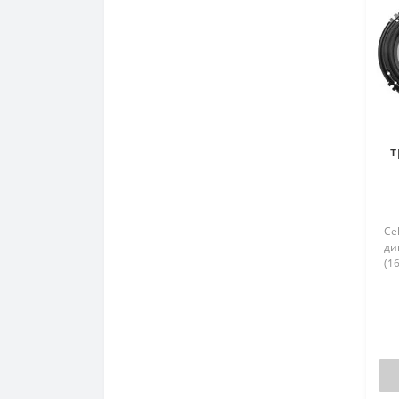
т
С
Ce
ди
(16