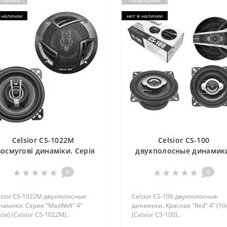
улярный
Популярный
 наличии
нет в наличии
Celsior CS-1022M
Celsior CS-100
осмугові динаміки. Серія
двухполосные динамик
MaxWell" 4” (10см) (Celsior
Красная "Red" 4” (10см
CS-1022M)
(Celsior CS-100)
0
0
lsior CS-1022M двухполосные
Celsior CS-100 двухполосные
намики. Серия "MaxWell" 4”
динамики. Красная "Red" 4” (10
см) (Celsior CS-1022M)..
(Celsior CS-100)..