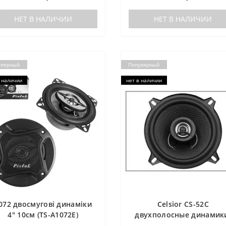
НЕТ В НАЛИЧИИ
НЕТ В НАЛИЧИИ
улярный
Популярный
 наличии
нет в наличии
072 двосмугові динаміки
Celsior CS-52C
4" 10см (TS-A1072E)
двухполосные динамик
Серия "Carbon" 5,25” (13