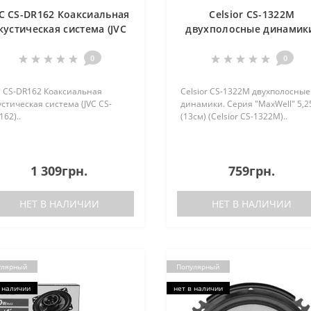
VC CS-DR162 Коаксиальная
Celsior CS-1322M
кустическая система (JVC
двухполосные динамик
CS-DR162)
Серия "MaxWell" 5,25”
(13см) (Celsior CS-1322M
0
0
C CS-DR162 Коаксиальная
Celsior CS-1322M двухполосные
устическая система (JVC CS-
динамики. Серия "MaxWell" 5,2
162)..
(13см) (Celsior CS-1322M)..
1 309грн.
759грн.
НЕТ В НАЛИЧИИ
НЕТ В НАЛИЧИИ
улярный
Популярный
 наличии
нет в наличии