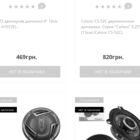
(Celsior CS-52C)
0
0
72 двосмугові динаміки 4" 10см
Celsior CS-52C двухполосные
-A1072E)..
динамики. Серия "Carbon" 5,25
(13см) (Celsior CS-52C)..
469грн.
820грн.
НЕТ В НАЛИЧИИ
НЕТ В НАЛИЧИИ
улярный
Популярный
 наличии
нет в наличии