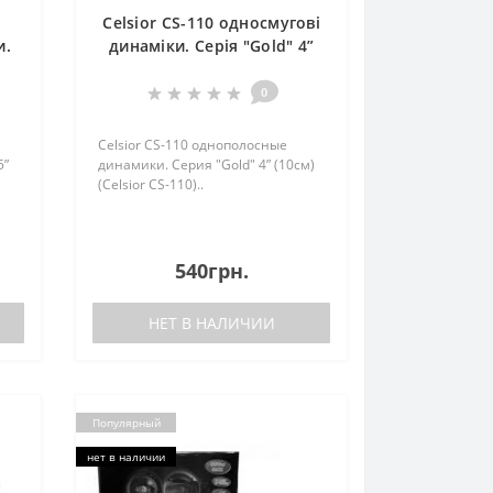
Celsior CS-110 односмугові
и.
динаміки. Серія "Gold" 4”
(10см) (Celsior CS-110)
)
0
Celsior CS-110 однополосные
5”
динамики. Серия "Gold" 4” (10см)
(Celsior CS-110)..
540грн.
НЕТ В НАЛИЧИИ
Популярный
нет в наличии