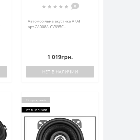
0
Автомобільна акустика AKAI
”
арт.CA008A-CV695C..
1 019грн.
НЕТ В НАЛИЧИИ
Популярный
нет в наличии