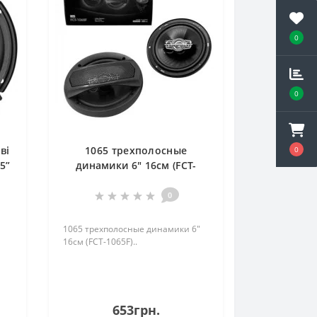
0
0
ві
1065 трехполосные
0
5”
динамики 6" 16см (FCT-
1065F)
0
1065 трехполосные динамики 6"
16см (FCT-1065F)..
653грн.