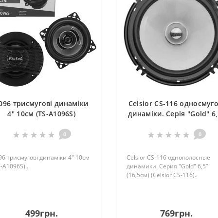
096 трисмугові динаміки
Celsior CS-116 односмуго
4" 10см (TS-A1096S)
динаміки. Серія "Gold" 6,
(16,5см) (Celsior CS-116)
0
0
96 трисмугові динаміки 4" 10см
Celsior CS-116 однополосные
-A1096S)..
динамики. Серия "Gold" 6,5”
(16,5см) (Celsior CS-116)..
499грн.
769грн.