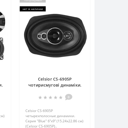
Популярный
нет в наличии
Celsior CS-6905P
и.
чотирисмугові динаміки.
)
Серія "Blue" 6”х9”
(15.24x22.86 см) (Celsior CS-
0
6905P)
Celsior CS-6905P
см)
четырехполосные динамики.
Серия "Blue" 6”х9” (15.24x22.86 см)
(Celsior CS-6905P)..