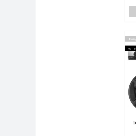
Поп
нет в
1