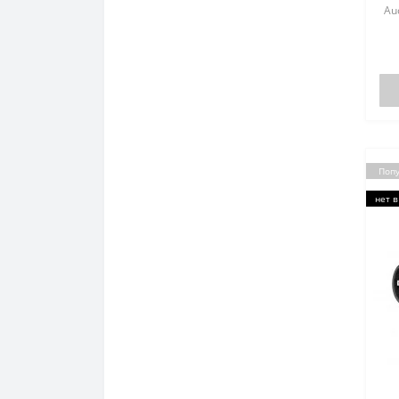
Au
за
ел
вс
гі
Поп
нет в