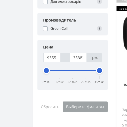
Поп
Для електрокарів
5
нет в
Производитель
Green Cell
5
Цена
-
грн.
9 тыс.
16 тыс.
22 тыс.
29 тыс.
35 тыс.
е
Сбросить
Выберите фильтры
За
ел
Ty
S X