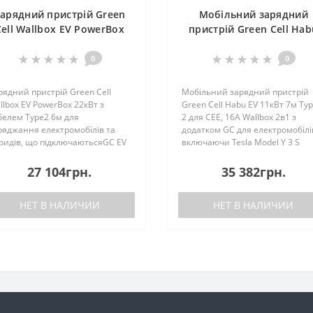
арядний пристрій Green
Мобільний зарядний
Cell Wallbox EV PowerBox
пристрій Green Cell Hab
2кВт з кабелем Type2 6м
EV 11кВт 7м Type-2 для C
для заряджання
16А Wallbox 2в1 з додат
0
0
електромобілів
GC
рядний пристрій Green Cell
Мобільний зарядний пристрій
llbox EV PowerBox 22кВт з
Green Cell Habu EV 11кВт 7м Typ
белем Type2 6м для
2 для CEE, 16А Wallbox 2в1 з
ряджання електромобілів та
додатком GC для електромобілі
бридів, що підключаютьсяGC EV
включаючи Tesla Model Y 3 S
werBox — зарядний пристрій,
XHabu — це мобільний зарядн
ий підходить для всіх
пристрій для електромобілів,
27 104грн.
35 382грн.
ектромобілів EV та гібридів
сумісний зі всіма
EV в Європі — кабель 6 м ..
електромобілями та гібри..
НЕТ В НАЛИЧИИ
НЕТ В НАЛИЧИИ