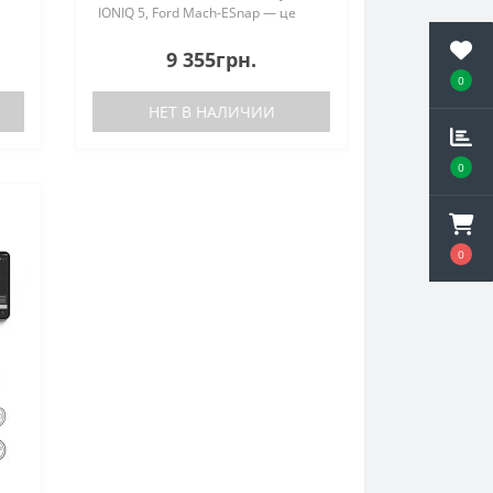
IONIQ 5, Ford Mach-ESnap — це
зарядний кабель для
х
електромобілів Type 2, котрий
9 355грн.
сумісний зі всіма
0
електромобілями, гібридами, ..
НЕТ В НАЛИЧИИ
0
0