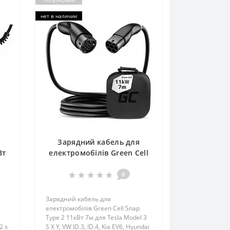
Популярный
нет в наличии
Зарядний кабель для
Вт
електромобілів Green Cell
o
Snap Type 2 11кВт 7м
я
0
.
Зарядний кабель для
електромобілів Green Cell Snap
Type 2 11кВт 7м для Tesla Model 3
2 з
S X Y, VW ID.3, ID.4, Kia EV6, Hyundai