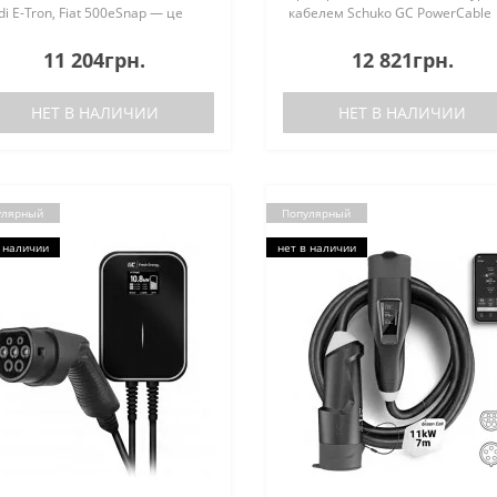
di E-Tron, Fiat 500eSnap — це
кабелем Schuko GC PowerCable
рядний кабель для
6,5м для заряджання
ектромобілів Type 2, сумісний зі
електромобілів та підключаєми
11 204грн.
12 821грн.
іма електромобілями,
гібридівGC EV PowerCable — це
бридами що підкл..
зарядний пристрій, який пі..
НЕТ В НАЛИЧИИ
НЕТ В НАЛИЧИИ
улярный
Популярный
 наличии
нет в наличии