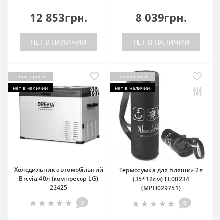
12 853грн.
8 039грн.
НЕТ В НАЛИЧИИ
НЕТ В НАЛИЧИИ
Популярный
Популярный
нет в наличии
нет в наличии
Холодильник автомобільний
Термосумка для пляшки 2л
Brevia 40л (компресор LG)
(35*12см) TL00234
22425
(MPH029751)
0
0