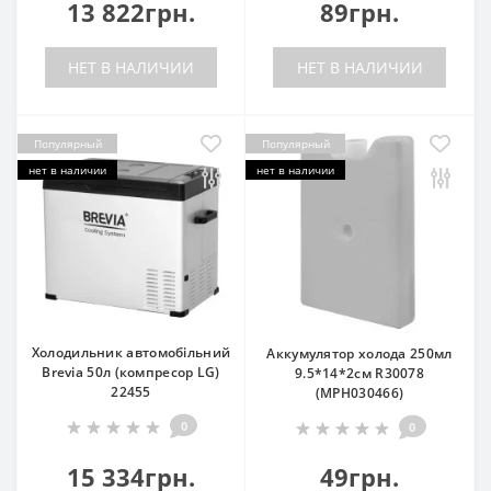
13 822грн.
89грн.
НЕТ В НАЛИЧИИ
НЕТ В НАЛИЧИИ
Популярный
Популярный
нет в наличии
нет в наличии
Холодильник автомобільний
Аккумулятор холода 250мл
Brevia 50л (компресор LG)
9.5*14*2см R30078
22455
(MPH030466)
0
0
15 334грн.
49грн.