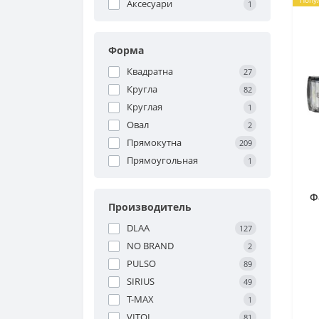
Попу
Аксесуари
1
Форма
Квадратна
27
Кругла
82
Круглая
1
Овал
2
Прямокутна
209
Прямоугольная
1
Ф
Производитель
DLAA
127
NO BRAND
2
PULSO
89
SIRIUS
49
T-MAX
1
VITOL
81