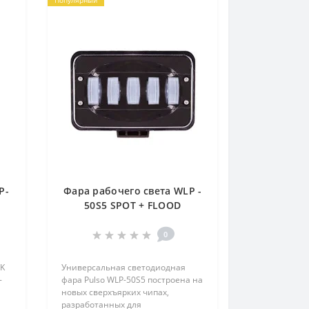
Популярный
P-
Фара рабочего света WLP -
50S5 SPOT + FLOOD
5Led*10W (170*110*75)10-
30V 50W 6000K (WLP - 50S5)
0
BK
Универсальная светодиодная
-
фара Pulso WLP-50S5 построена на
новых сверхъярких чипах,
разработанных для