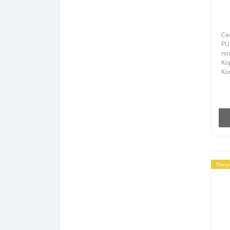
Св
PU
по
Ко
Ко
дл
ун
PU
вы
вс
Попу