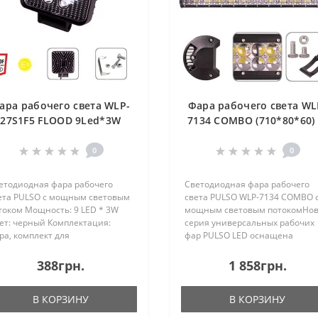
ара рабочего света WLP-
Фара рабочего света WL
27S1F5 FLOOD 9Led*3W
7134 COMBO (710*80*60) 
(108*108*45)/10-
36V/180W/6000K (WLP-713
30V/27W/6000K (WLP-
0
0
27S1F5)
етодиодная фара рабочего
Светодиодная фара рабочего
ета PULSO с мощным световым
света PULSO WLP-7134 COMBO 
током Мощность: 9 LED * 3W
мощным световым потокомНо
ет: черный Комплектация:
серия универсальных рабочих
ра, комплект для
фар PULSO LED оснащена
нтажаНовая серия
высокоэффективными
иверсальных рабочих фар
сетодиодами.Светодиоды
388грн.
1 858грн.
LSO LED оснащена
установлены в алюминиевый
сокоэффективными
корпус для создания
В КОРЗИНУ
В КОРЗИНУ
етодиодами.Светодиоды
оптимальных условий работы..
тановленн..