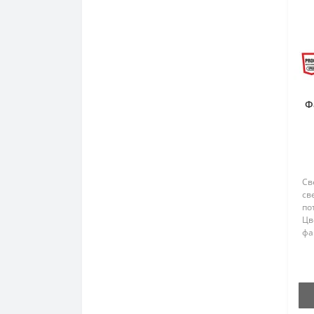
Ф
Св
св
по
Цв
фа
мо
ун
PU
вы
вс
ус