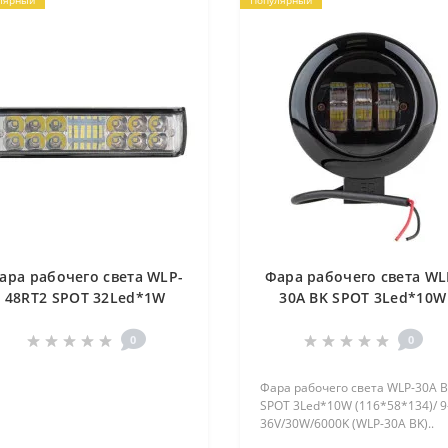
лярный
Популярный
ара рабочего света WLP-
Фара рабочего света WL
48RT2 SPOT 32Led*1W
30A BK SPOT 3Led*10W
(153*38*39) 9-36V 32W
(116*58*134) 9-36V 30W
6000K (WLP-48RT2)
6000K (WLP-30A BK)
0
0
Фара рабочего света WLP-30A 
SPOT 3Led*10W (116*58*134)/ 9
36V/30W/6000K (WLP-30A BK)..