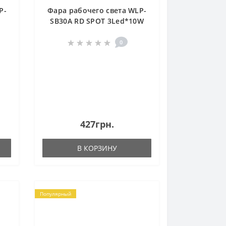
P-
Фара рабочего света WLP-
SB30A RD SPOT 3Led*10W
(122*60*115) 9-36V 30W
6000K (WLP-SB30A RD)
0
427грн.
В КОРЗИНУ
Популярный