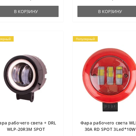
В КОРЗИНУ
В КОРЗИНУ
лярный
Популярный
ара рабочего света + DRL
Фара рабочего света WL
WLP-20R3M SPOT
30A RD SPOT 3Led*10W
Led*5W(70*50) 10-30V 20W
(116*58*134) 9-36V 30W