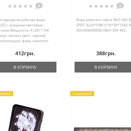
6000K (WLP-20R3M)
6000K (WLP-30A RD)
0
0
етодиодная рабочая фара
Фара рабочего света WLP-30A 
LSO с мощным световым
SPOT 3Led*10W (116*58*134)/ 9
током Мощность: 4 LED * 5W
36V/30W/6000K (WLP-30A RD)..
рпус: металл Цвет: черный
мплектация: фара, комплект
я монтажаНовая серия
иверсальных рабочих фар
412грн.
388грн.
LSO LED оснащена
сокоэффективными
В КОРЗИНУ
В КОРЗИНУ
етодиодами.Светодиоды уст..
лярный
Популярный