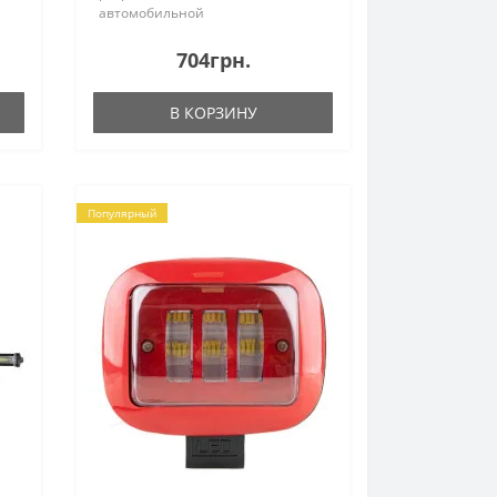
автомобильной
промышленности.Фары имеют
чёткую светотеневую границу и
704грн.
не слепят встречных водителей,
что позволяет использовать их в
В КОРЗИНУ
дополнение к б..
Популярный