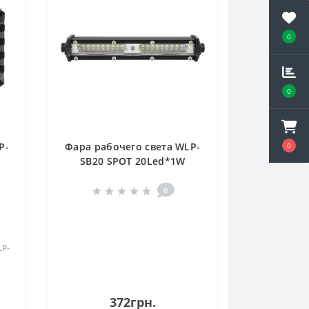
0
0
P-
Фара рабочего света WLP-
0
SB20 SPOT 20Led*1W
0K-
(180*45*40) 9-36V 20W
)
6000K (WLP-SB20)
0
LP-
372грн.