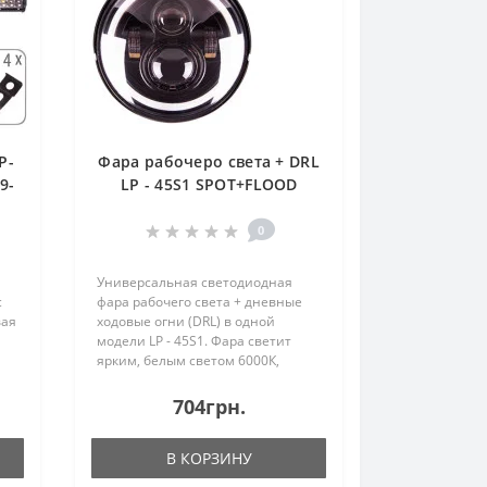
P-
Фара рабочеро света + DRL
9-
LP - 45S1 SPOT+FLOOD
4)
4Led*10W (7 INCH)10-
30V/45W/6000K (LP - 45S1)
0
Универсальная светодиодная
с
фара рабочего света + дневные
вая
ходовые огни (DRL) в одной
модели LP - 45S1. Фара светит
ярким, белым светом 6000К,
построена на новых сверхъярких
чипах, разработанных для
704грн.
автомобильной
промышленности. Благодаря
В КОРЗИНУ
специальным 6..