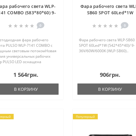
ара рабочего света WLP-
Фара рабочего света WL
141 COMBO (583*80*60) 9-
SB60 SPOT 60Led*1W
6V 324W 6000K (WLP-7141)
(542*45*40) 9-36V 60W
6000K (WLP-SB60)
0
0
етодиодная фара рабочего
Фара рабочего света WLP-SB60
ета PULSO WLP-7141 COMBO с
SPOT 60Led*1W (542*45*40)/ 9-
щным световым потокомНовая
36V/60W/6000K (WLP-SB60)..
рия универсальных рабочих
р PULSO LED оснащена
сокоэффективными
тодиодами.Светодиоды
1 564грн.
906грн.
тановлены в алюминиевый
рпус для создания
В КОРЗИНУ
В КОРЗИНУ
тимальных условий работы..
лярный
Популярный