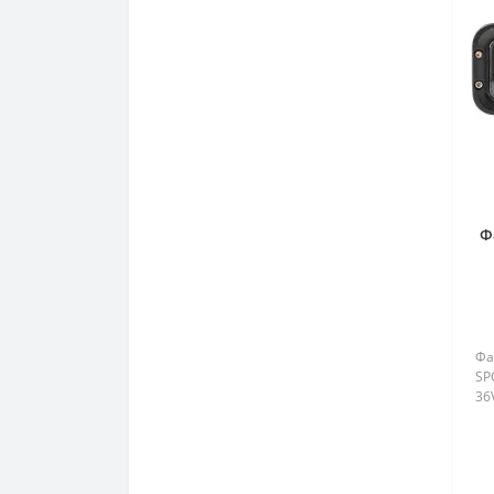
Ф
Фа
SP
36