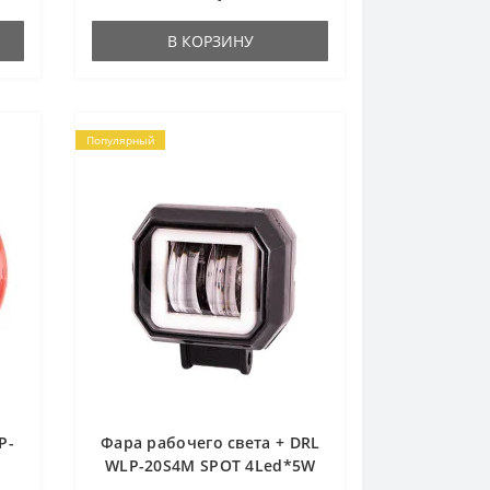
В КОРЗИНУ
Популярный
P-
Фара рабочего света + DRL
WLP-20S4M SPOT 4Led*5W
(70*60*50) 10-30V 20W