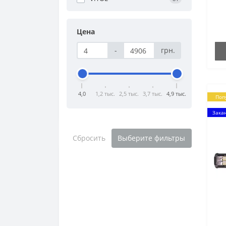
Цена
-
грн.
4,0
1,2 тыс.
2,5 тыс.
3,7 тыс.
4,9 тыс.
Поп
Зака
Сбросить
Выберите фильтры