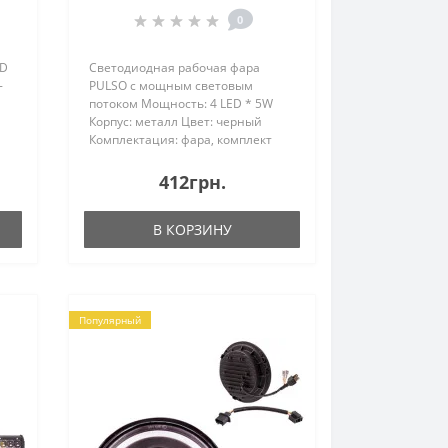
6000K (WLP-20S4M)
0
RD
Светодиодная рабочая фара
-
PULSO с мощным световым
потоком Мощность: 4 LED * 5W
Корпус: металл Цвет: черный
Комплектация: фара, комплект
для монтажаНовая серия
универсальных рабочих фар
412грн.
PULSO LED оснащена
высокоэффективными
В КОРЗИНУ
всетодиодами.Светодиоды уст..
Популярный