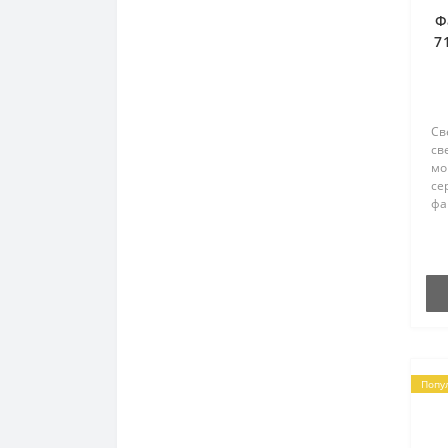
Ф
7
3
Св
св
мо
се
фа
вы
се
ус
ко
оп
Попу