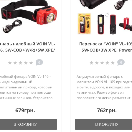
онарь налобный VOIN VL-
Переноска "VOIN" VL-10
46, 5W-COB+(W/R)+5W XPE/
5W-COB+3W XPE, Powe
АКБ1800mAh/регул.
Bank 2000mAh, магнит, и
наклона/сенсор (VL-146)
заряда (VL-109)
0
0
лобный фонарь VOIN VL-146 –
Аккумуляторный фонарь с
о индивидуальный
магнитом VOIN VL-109 пригоди
ветительный прибор, который
в быту, в дороге, в походах или
епится на голову при помощи
кемпингах. Размер фонаря
астичных резинок. Устройство
позволяет его легко разместить
едназначается для бытового и
кармане походной сумки либо 
ммерческого использования,
бардачке автомобиля. Наличи
679грн.
762грн.
лично подойдёт для той
мощного магнита позволяет
тегории пользователей, ..
прикрепить фонарь к..
В КОРЗИНУ
В КОРЗИНУ