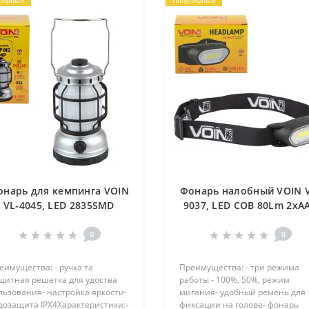
лярный
Популярный
онарь для кемпинга VOIN
Фонарь налобный VOIN V
VL-4045, LED 2835SMD
9037, LED COB 80Lm 2xA
150Lm 3xAA (не в
(не в комплекте) (VL-903
комплекте) (VL-4045)
0
0
еимущества: - ручка та
Преимущества: - три режима
щитная решетка для удоства
работы - 100%, 50%, режим
льзования- настройка яркости-
мигания- удобный ремень для
дозащита IPХ4Характеристики:-
фиксации на голове- фонарь