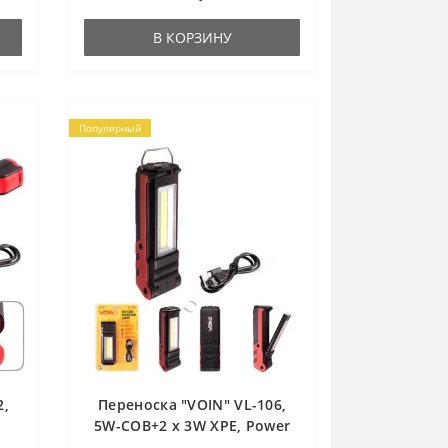
Наличие кольца позволяет
подвесить фонарик на связку...
В КОРЗИНУ
Популярный
2,
Переноска "VOIN" VL-106,
5W-COB+2 х 3W XPE, Power
д.
Bank 2000mAh, магнит, инд.