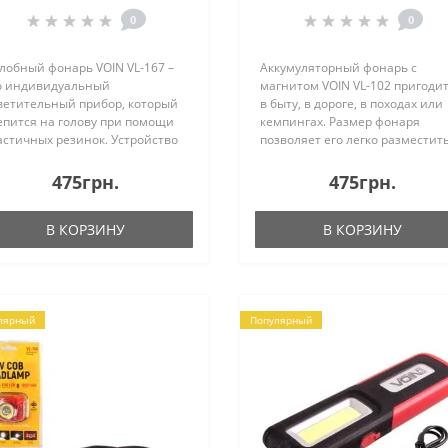
наклона/сенсор (VL-167)
заряда (VL-102)
0
0
лобный фонарь VOIN VL-167 –
Аккумуляторный фонарь с
о индивидуальный
магнитом VOIN VL-102 пригоди
ветительный прибор, который
в быту, в дороге, в походах или
епится на голову при помощи
кемпингах. Размер фонаря
астичных резинок. Устройство
позволяет его легко разместить
едназначается для бытового и
кармане походной сумки либо 
ммерческого использования,
бардачке автомобиля, а налич
475грн.
475грн.
лично подойдёт для той
клипсы позволяет закрепить
тегории пользователей, ..
фонарик на ремне..
В КОРЗИНУ
В КОРЗИНУ
лярный
Популярный