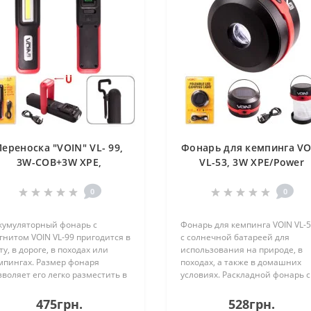
Переноска "VOIN" VL- 99,
Фонарь для кемпинга VO
3W-COB+3W XPE,
VL-53, 3W XPE/Power
КБ1200mAh, магнит, инд.
Bank1200mAh/солн.
заряда (VL-99)
панель/складной (VL-53
0
0
кумуляторный фонарь с
Фонарь для кемпинга VOIN VL-5
гнитом VOIN VL-99 пригодится в
с солнечной батареей для
ту, в дороге, в походах или
использования на природе, в
мпингах. Размер фонаря
походах, а также в домашних
зволяет его легко разместить в
условиях. Раскладной фонарь с
рмане походной сумки либо в
встроенным аккумулятором и
рдачке автомобиля. Наличие
солнечной батареей – яркий
475грн.
528грн.