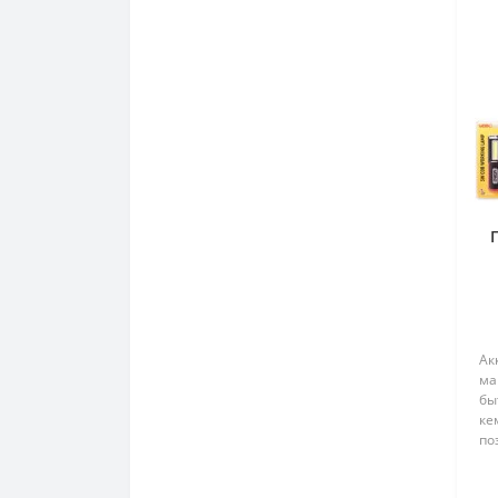
А
Ак
ма
бы
ке
по
ка
ба