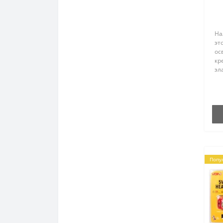
На
эт
ос
кр
эл
пр
ко
от
ка
Попу