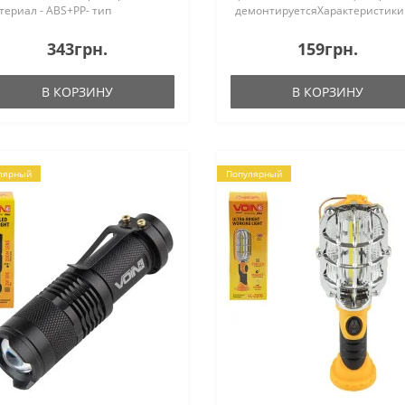
териал - ABS+PP- тип
демонтируетсяХарактеристики:
етлодиода 27 * белій свет 12 *
матерал - TPR+PC- тип
плій свет 2835 SMD - размер 10
светодиода: 1 * COB- размер: 9 
343грн.
159грн.
0 * 16.5 см; вес 225 г- яркостьь
* 3.3 см; вес: 45 г- водозащита
0 люм..
IP44- питание от 2 бата..
В КОРЗИНУ
В КОРЗИНУ
лярный
Популярный