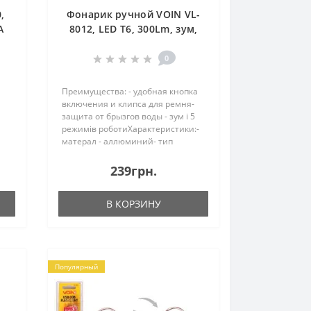
,
Фонарик ручной VOIN VL-
A
8012, LED T6, 300Lm, зум,
0)
алюминий, 1х18650 или
3хААА (не в комплекте) (VL-
0
80
Преимущества: - удобная кнопка
включения и клипса для ремня-
защита от брызгов воды - зум і 5
режимів роботиХарактеристики:-
матерал - аллюминий- тип
 1
светодиода: Т6- размер: 4.0*13.8
см; вес: 266 г- защита от брызгов
239грн.
воды IPX4- яркость: 300 люменов..
..
В КОРЗИНУ
Популярный