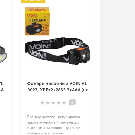
Популярный
L-
Фонарь налобный VOIN VL-
AA
9023, XPE+2x2835 3xAAA (не
7)
в комплекте) (VL-9023)
0
Преимущества: - регулировка
яркости- удобный ремень для
фиксации на голове- красное
освещение и режим