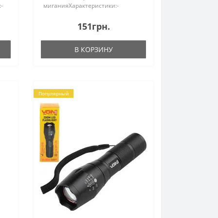
-
миганияХарактеристики:-
матерал - ABS + PC- тип
* 3
светодиода: 1 * XPE белый + 2 *
151грн.
2835 красный свет- размер: 35 *
60 * 43 мм; вес: 140 г- водозащита
В КОРЗИНУ
I..
Популярный