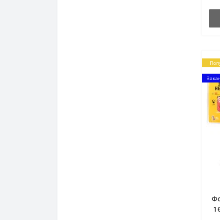
мо
пр
Поп
Зака
Ф
1