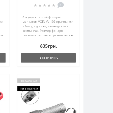
заряда (VL-106)
0
Аккумуляторный фонарь с
тся
магнитом VOIN VL-106 пригодится
в быту, в дороге, в походах или
кемпингах. Размер фонаря
 в
позволяет его легко разместить в
в
кармане походной сумки либо в
ие
бардачке автомобиля. Наличие
835грн.
мощного магнита позволяет
прикрепить фонарь к..
В КОРЗИНУ
Популярный
нет в наличии