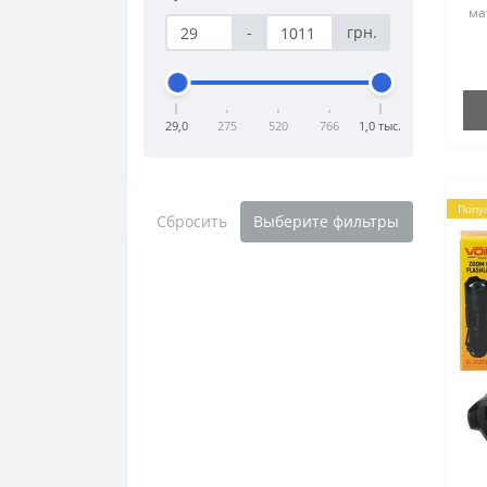
ма
-
грн.
св
те
* 1
15
29,0
275
520
766
1,0 тыс.
Попу
Сбросить
Выберите фильтры