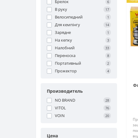
Попу
Брелок
6
В руку
17
Велосипедний
1
Для кемпінгу
14
Зарядне
1
На кепку
3
Налобний
33
Переноска
8
Портативный
2
Прожектор
4
Ф
Производитель
NO BRAND
28
VITOL
76
VOIN
20
Пр
за
по
Цена
во