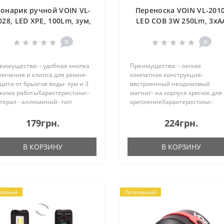
онарик ручной VOIN VL-
Переноска VOIN VL-2010
028, LED XPE, 100Lm, зум,
LED COB 3W 250Lm, 3xA
алюминий, 1хАА (не в
(не в комплекте) (VL-201
комплекте) (VL-3028)
0
0
еимущества: - удобная кнопка
Преимущества: - легкая
лючения и клипса для ремня-
компатная конструкция-
щита от брызгов воды- зум и 3
ввстроенный неодимовый
жима работыХарактеристики:-
магнит- на корпусе крючок для
терал - аллюминий- тип
креплениеХарактеристики:-
етодиода: ХРЕ- розмер: 2.6*9.3
матерал - ABS- тип светодиода:
; вес: 65 г- захщита от брызгов
* COB- размер: 6.5 * 5 * 20.5 см;
179грн.
224грн.
ды IPX4- яркость: 100 люменов-
вес: 100 г- яркость: 250-280
.
люменов- питание от 3 батарее
В КОРЗИНУ
В КОРЗИНУ
лярный
Популярный