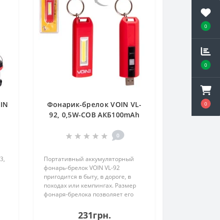
0
0
IN
Фонарик-брелок VOIN VL-
0
92, 0,5W-COB АКБ100mAh
(VL-92)
)
0
3,
Портативный аккумуляторный
фонарь-брелок VOIN VL-92
пригодится в быту, в дороге, в
походах или кемпингах. Размер
фонаря-брелока позволяет его
легко разместить в кармане, в
сумке либо в автомобиле.
231грн.