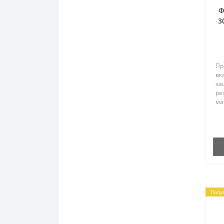
Ф
3
Пр
вк
за
ре
ма
св
см
во
пи.
Попу