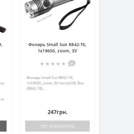
9,
Фонарь Small Sun R842-T6,
r
1х18650, zoom, ЗУ
нд.
microUSB, Box (R842-T6)
0
Фонарь Small Sun R842-T6,
тся
1х18650, zoom, ЗУ microUSB, Box
(R842-T6)..
 в
в
е
247грн.
НЕТ В НАЛИЧИИ