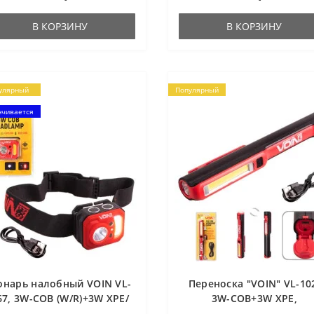
щного магнита позволяет
портативный прибор с
икрепить фонарь к ..
множеством способов
В КОРЗИНУ
В КОРЗИНУ
зарядки.Встр..
улярный
Популярный
нчивается
онарь налобный VOIN VL-
Переноска "VOIN" VL-10
67, 3W-COB (W/R)+3W XPE/
3W-COB+3W XPE,
АКБ800mAh/регул.
АКБ1200mAh, магнит, ин