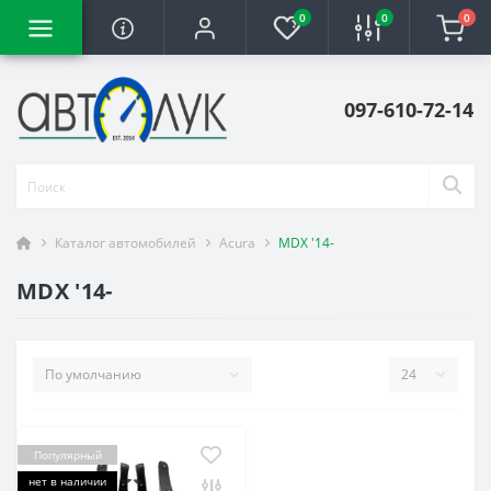
0
0
0
097-610-72-14
Каталог автомобилей
Acura
MDX '14-
MDX '14-
Популярный
нет в наличии