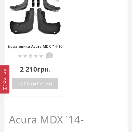
Брызговики Acura MDX '14-16
0
2 210грн.
Фильтр
НЕТ В НАЛИЧИИ
Acura MDX '14-