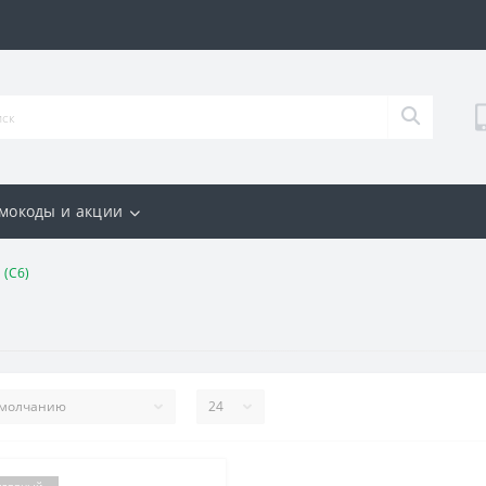
мокоды и акции
 (C6)