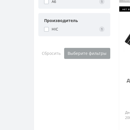
Поп
A6
1
нет в
Производитель
HIC
1
Сбросить
Выберите фильтры
Д
Де
20