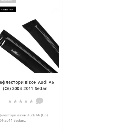
улярный
 наличии
ефлектори вікон Audi A6
(C6) 2004-2011 Sedan
0
флектори вікон Audi A6 (C6)
04-2011 Sedan..