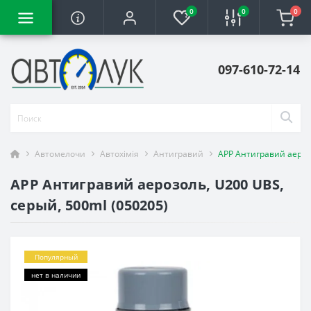
0
0
0
097-610-72-14
Автомелочи
Автохімія
Антигравий
APP Антигравий аерозо
APP Антигравий аерозоль, U200 UBS,
серый, 500ml (050205)
Популярный
нет в наличии